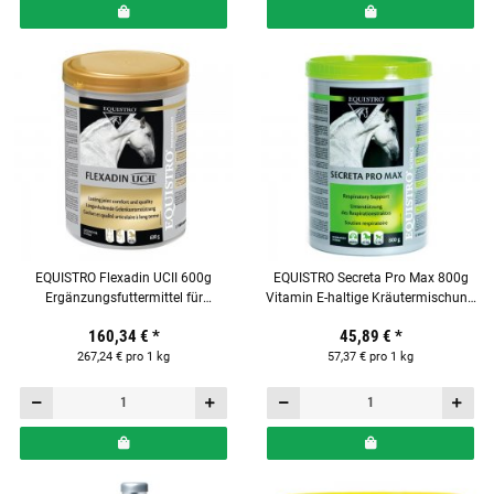
EQUISTRO Flexadin UCII 600g
EQUISTRO Secreta Pro Max 800g
Ergänzungsfuttermittel für
Vitamin E-haltige Kräutermischung
beanspruchte Pferde
für Pferde
160,34 €
*
45,89 €
*
267,24 € pro 1 kg
57,37 € pro 1 kg