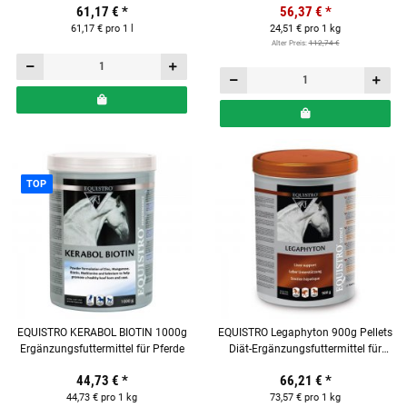
61,17 €
*
56,37 €
*
61,17 € pro 1 l
24,51 € pro 1 kg
Alter Preis:
112,74 €
TOP
EQUISTRO KERABOL BIOTIN 1000g
EQUISTRO Legaphyton 900g Pellets
Ergänzungsfuttermittel für Pferde
Diät-Ergänzungsfuttermittel für
Pferde
44,73 €
*
66,21 €
*
44,73 € pro 1 kg
73,57 € pro 1 kg