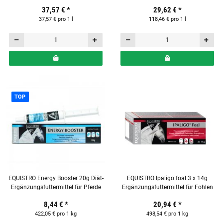
Ergänzungsfuttermittel für Pferde
Pferde
37,57 €
*
29,62 €
*
37,57 € pro 1 l
118,46 € pro 1 l
TOP
EQUISTRO Energy Booster 20g Diät-
EQUISTRO Ipaligo foal 3 x 14g
Ergänzungsfuttermittel für Pferde
Ergänzungsfuttermittel für Fohlen
8,44 €
*
20,94 €
*
422,05 € pro 1 kg
498,54 € pro 1 kg