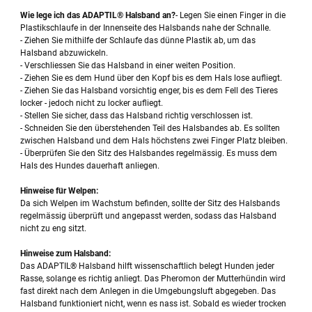
Wie lege ich das ADAPTIL® Halsband an?
- Legen Sie einen Finger in die
Plastikschlaufe in der Innenseite des Halsbands nahe der Schnalle.
- Ziehen Sie mithilfe der Schlaufe das dünne Plastik ab, um das
Halsband abzuwickeln.
- Verschliessen Sie das Halsband in einer weiten Position.
- Ziehen Sie es dem Hund über den Kopf bis es dem Hals lose aufliegt.
- Ziehen Sie das Halsband vorsichtig enger, bis es dem Fell des Tieres
locker - jedoch nicht zu locker aufliegt.
- Stellen Sie sicher, dass das Halsband richtig verschlossen ist.
- Schneiden Sie den überstehenden Teil des Halsbandes ab. Es sollten
zwischen Halsband und dem Hals höchstens zwei Finger Platz bleiben.
- Überprüfen Sie den Sitz des Halsbandes regelmässig. Es muss dem
Hals des Hundes dauerhaft anliegen.
Hinweise für Welpen:
Da sich Welpen im Wachstum befinden, sollte der Sitz des Halsbands
regelmässig überprüft und angepasst werden, sodass das Halsband
nicht zu eng sitzt.
Hinweise zum Halsband:
Das ADAPTIL® Halsband hilft wissenschaftlich belegt Hunden jeder
Rasse, solange es richtig anliegt. Das Pheromon der Mutterhündin wird
fast direkt nach dem Anlegen in die Umgebungsluft abgegeben. Das
Halsband funktioniert nicht, wenn es nass ist. Sobald es wieder trocken