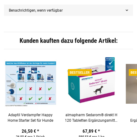
Benachrichtigen, wenn verfügbar
Kunden kauften dazu folgende Artikel:
BESTSELLER
BES
Adaptil Verdampfer Happy
almapharm Sedarom® direkt H
Home Starter Set für Hunde
120 Tabletten Ergänzungsmittel
Ergä
für Hunde
26,50 €
*
67,89 €
*
26,50 € pro 1 Stück
595,53 € pro 1 kg