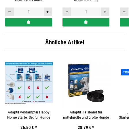
Ähnliche Artikel
TO
Adaptil Verdampfer Happy
Adaptil Halsband für
FE
Home Starter Set für Hunde
mittelgroße und große Hunde
Starte
4
26,50 €
*
28,79 €
*