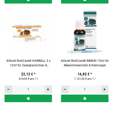
Alfavet RodiCare® HAIRBALL 3 x
Alfavet RodiCare® IMMUN 15ml für
12ml für Zwergkaninchen &
Meerschweinchen & Kleinnager
Meerschweinchen
22,12 €
*
16,82 €
*
614,33 € pro 1 l
1.121,32 € pro 1 l