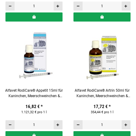
Alfavet RodiCare® Appetit 15ml für
Alfavet RodiCare® Artrin 50ml für
Kaninchen, Meerschweinchen &
Kaninchen, Meerschweinchen &
Kleinnager
Kleinnager
16,82 €
*
17,72 €
*
1.121,32 € pro 1 l
354,44 € pro 1 l