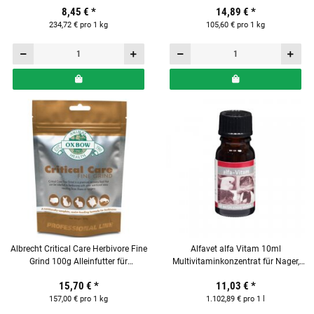
8,45 €
*
14,89 €
*
234,72 € pro 1 kg
105,60 € pro 1 kg
Albrecht Critical Care Herbivore Fine
Alfavet alfa Vitam 10ml
Grind 100g Alleinfutter für
Multivitaminkonzentrat für Nager,
pflanzenfressende Heimtiere
Reptilien & Vögel
15,70 €
*
11,03 €
*
157,00 € pro 1 kg
1.102,89 € pro 1 l