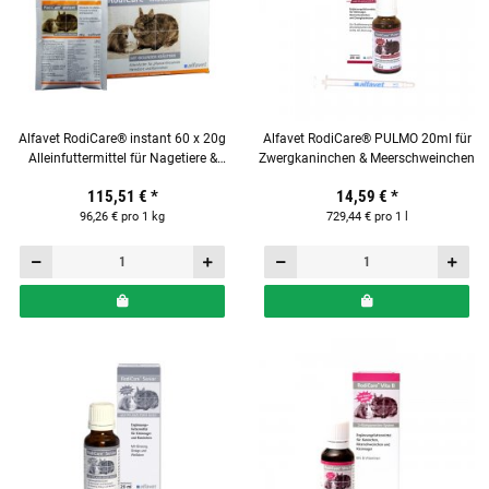
Alfavet RodiCare® instant 60 x 20g
Alfavet RodiCare® PULMO 20ml für
Alleinfuttermittel für Nagetiere &
Zwergkaninchen & Meerschweinchen
Kaninchen
115,51 €
*
14,59 €
*
96,26 € pro 1 kg
729,44 € pro 1 l