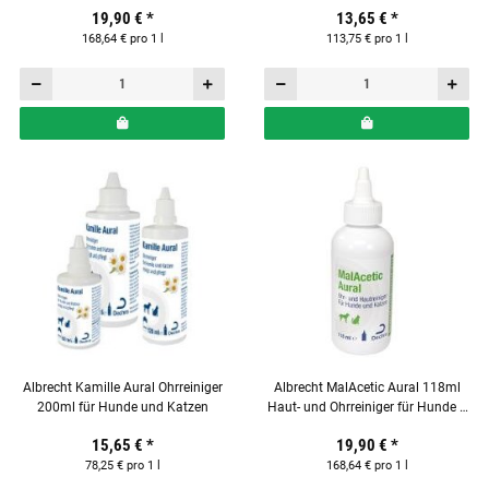
19,90 €
*
13,65 €
*
168,64 € pro 1 l
113,75 € pro 1 l
Albrecht Kamille Aural Ohrreiniger
Albrecht MalAcetic Aural 118ml
200ml für Hunde und Katzen
Haut- und Ohrreiniger für Hunde &
Katzen
15,65 €
*
19,90 €
*
78,25 € pro 1 l
168,64 € pro 1 l