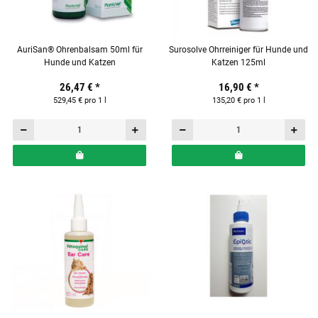
AuriSan® Ohrenbalsam 50ml für
Surosolve Ohrreiniger für Hunde und
Hunde und Katzen
Katzen 125ml
26,47 €
*
16,90 €
*
529,45 € pro 1 l
135,20 € pro 1 l