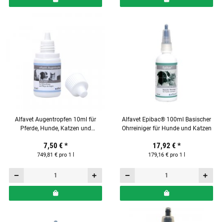
Alfavet Augentropfen 10ml für
Alfavet Epibac® 100ml Basischer
Pferde, Hunde, Katzen und
Ohrreiniger für Hunde und Katzen
Kaninchen
7,50 €
*
17,92 €
*
749,81 € pro 1 l
179,16 € pro 1 l