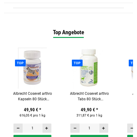
Top Angebote
TOP
TOP
TO
Albrecht Cosevet arthro
Albrecht Cosevet arthro
Al
Kapseln 80 Stück
Tabs 80 Stück
Ergänzungsfuttermittel
Ergänzungsfuttermittel
Probi
49,90 €
*
49,90 €
*
für Hunde
für Hunde
und K
616,05 € pro 1 kg
311,87 € pro 1 kg
60 x
22