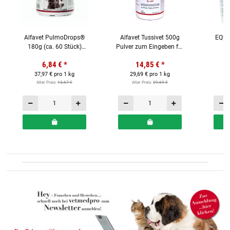
Alfavet PulmoDrops®
Alfavet Tussivet 500g
EQUI
180g (ca. 60 Stück)
Pulver zum Eingeben für
Ergänzungsfuttermittel
Pferde, Rinder und
Ergän
6,84 €
*
14,85 €
*
für Hunde begrenztes
Schweine begrenztes
für P
37,97 € pro 1 kg
MHD!!!
29,69 € pro 1 kg
MHD!!!
2
Alter Preis:
13,67 €
Alter Preis:
29,69 €
Al