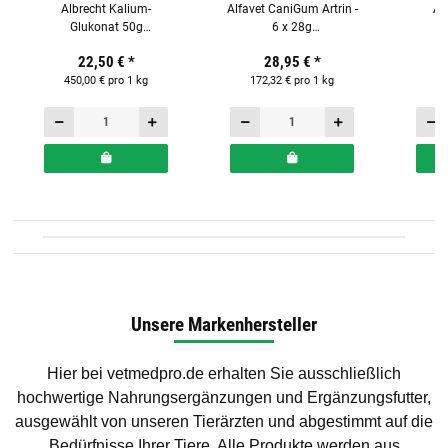
Albrecht Kalium-
Alfavet CaniGum Artrin -
Al
Glukonat 50g
6 x 28g
Ergänzungsfuttermittel
Ergänzungsfuttermittel
Probi
22,50 €
*
28,95 €
*
für Katzen und Hunde
für Hunde
und K
450,00 € pro 1 kg
172,32 € pro 1 kg
60 x
22
Unsere Markenhersteller
Hier bei
vetmedpro.de
erhalten Sie ausschließlich
hochwertige Nahrungsergänzungen und Ergänzungsfutter,
ausgewählt von unseren Tierärzten und abgestimmt auf die
Bedürfnisse Ihrer Tiere. Alle Produkte werden aus