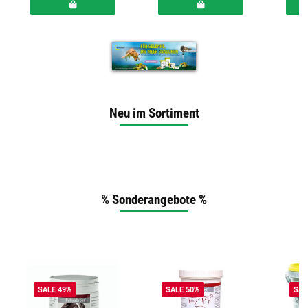
Neu im Sortiment
% Sonderangebote %
SALE 49%
SALE 50%
SAL