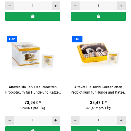
TOP
TOP
Alfavet Dia Tab® Kautabletten
Alfavet Dia Tab® Kautabletten
Probiotikum für Hunde und Katzen
Probiotikum für Hunde und Katzen
Display mit 60 x 5,5 g Tabletten
Reiseapotheke mit 20 x 5,5 g
73,94 €
*
35,47 €
*
Tabletten
224,06 € pro 1 kg
322,48 € pro 1 kg