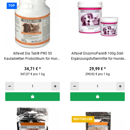
TOP
Alfavet Dia Tab® PRO 50
Alfavet EnzymoPank® 100g Diät-
Kautabletten Probiotikum für Hunde
Ergänzungsfuttermittel für Hunde
und Katzen
und Katzen
34,71 €
*
29,99 €
*
347,07 € pro 1 kg
299,92 € pro 1 kg
BESTSELLER