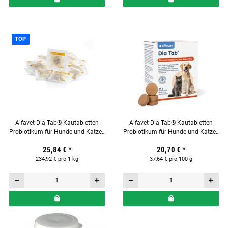
TOP
Alfavet Dia Tab® Kautabletten
Alfavet Dia Tab® Kautabletten
Probiotikum für Hunde und Katzen
Probiotikum für Hunde und Katzen
Reisebox-Nachfüllset (lose) mit 20 x
Verpackung mit 10 x 5,5 g Tabletten
25,84 €
*
20,70 €
*
5,5 g Tabletten
234,92 € pro 1 kg
37,64 € pro 100 g