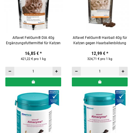
Alfavet FeliGum® DIA 40g
Alfavet FeliGum® Hairball 40g für
Ergänzungsfuttermittel für Katzen
Katzen gegen Haarballenbildung
16,85 €
*
12,99 €
*
421,22 € pro 1 kg
324,71 € pro 1 kg