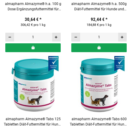
almapharm Almazyme® h.a. 100 g
almapharm Almazyme® h.a. 500g
Dose Ergänzungsfuttermittel für
Diät-Futtermittel für Hunde und
Katzen und kleine Hunde
Katzen
30,64 €
*
92,44 €
*
306,42 € pro 1 kg
184,88 € pro 1 kg
almapharm Almazyme® Tabs 125
almapharm Almazyme® Tabs 600
Tabletten Diät-Futtermittel für Hunde
Tabletten Diät-Futtermittel für Hunde
und Katzen
und Katzen