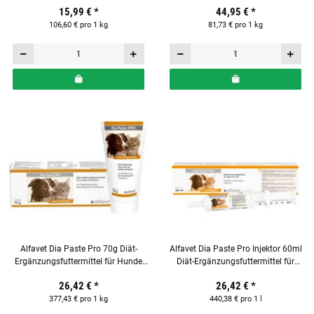
15,99 €
*
44,95 €
*
106,60 € pro 1 kg
81,73 € pro 1 kg
Alfavet Dia Paste Pro 70g Diät-
Alfavet Dia Paste Pro Injektor 60ml
Ergänzungsfuttermittel für Hunde
Diät-Ergänzungsfuttermittel für
und Katzen
Hunde und Katzen
26,42 €
*
26,42 €
*
377,43 € pro 1 kg
440,38 € pro 1 l