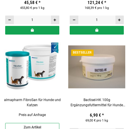
45,58 €
*
121,24 €
*
455,80 € pro 1 kg
168,39 € pro 1 kg
BESTSELLER
almapharm FibroSan für Hunde und
Bactisel-HK 100g
Katzen
Ergänzungsfuttermittel für Hunde
und Katzen
6,90 €
*
Preis auf Anfrage
69,00 € pro 1 kg
Zum Artikel