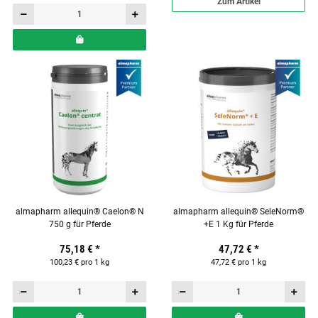
Zum Artikel
almapharm allequin® Caelon® N
almapharm allequin® SeleNorm®
750 g für Pferde
+E 1 Kg für Pferde
75,18 €
*
47,72 €
*
100,23 € pro 1 kg
47,72 € pro 1 kg