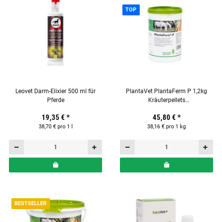
TOP
Leovet Darm-Elixier 500 ml für
PlantaVet PlantaFerm P 1,2kg
Pferde
Kräuterpellets
Ergänzungsfuttermittel für Pferde
19,35 €
*
45,80 €
*
38,70 € pro 1 l
38,16 € pro 1 kg
BESTSELLER