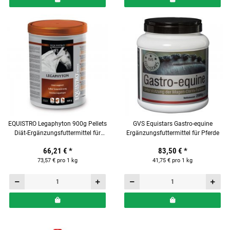
EQUISTRO Legaphyton 900g Pellets
GVS Equistars Gastro-equine
Diät-Ergänzungsfuttermittel für
Ergänzungsfuttermittel für Pferde
Pferde
66,21 €
*
83,50 €
*
73,57 € pro 1 kg
41,75 € pro 1 kg