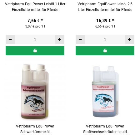
Vetripharm EquiPower Leinöl 1 Liter
Vetripharm EquiPower Leinöl 2,5
Einzelfuttermittel für Pferde
Liter Einzelfuttermittel für Pferde
7,66 €
*
16,39 €
*
3,07 € pro 1 l
6,56 € pro 1 l
Vetripharm EquiPower
Vetripharm EquiPower
Schwarkümmelöl
Stoffwechselkräuter liquid
Ergänzungsfuttermittel für Pferde
Ergänzungsfuttermittel für Pferde