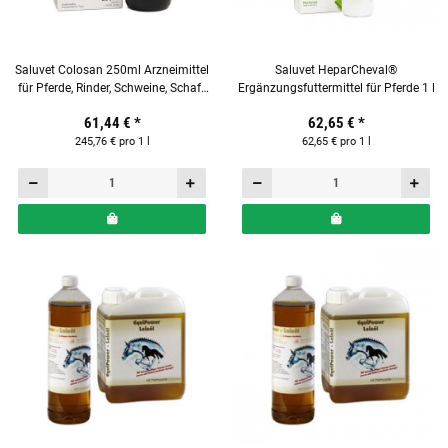
Saluvet Colosan 250ml Arzneimittel
Saluvet HeparCheval®
für Pferde, Rinder, Schweine, Schafe
Ergänzungsfuttermittel für Pferde 1 l
& Hunde
61,44 €
*
62,65 €
*
245,76 € pro 1 l
62,65 € pro 1 l