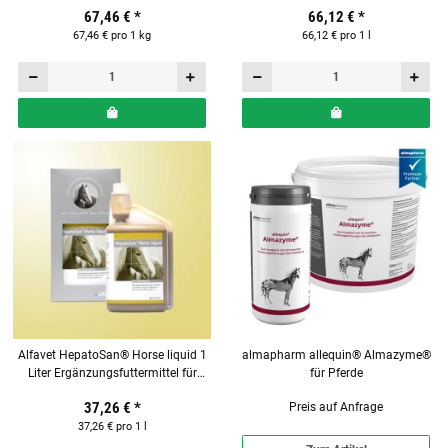
67,46 €
*
66,12 €
*
67,46 € pro 1 kg
66,12 € pro 1 l
Alfavet HepatoSan® Horse liquid 1
almapharm allequin® Almazyme®
Liter Ergänzungsfuttermittel für
für Pferde
Pferde
37,26 €
*
Preis auf Anfrage
37,26 € pro 1 l