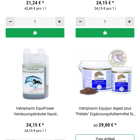
21,24 €
*
24,15 €
*
500ml
1000ml
42,49 € pro 1 l
24,15 € pro 1 l
Vetripharm EquiPower
Vetripharm Equipur digest plus
Verdauungskräuter liquid
"Pellets" Ergänzungsfuttermittel für
Ergänzungsfuttermittel für Pferde
Pferde
24,15 €
*
29,00 €
*
1000ml
ab
24,15 € pro 1 l
Zum Artikel