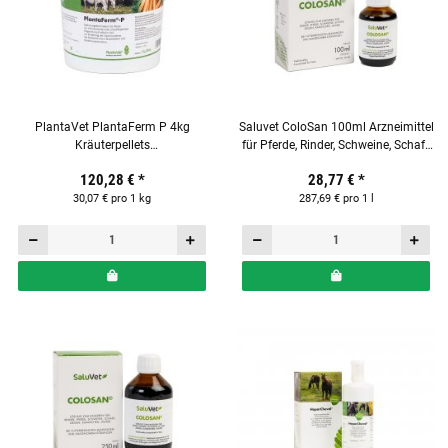
PlantaVet PlantaFerm P 4kg
Saluvet ColoSan 100ml Arzneimittel
Kräuterpellets
für Pferde, Rinder, Schweine, Schafe
Ergänzungsfuttermittel für Pferde
& Hunde
120,28 €
*
28,77 €
*
30,07 € pro 1 kg
287,69 € pro 1 l