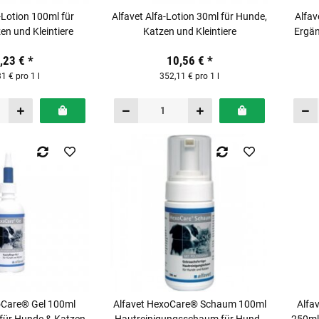
-Lotion 100ml für
Alfavet Alfa-Lotion 30ml für Hunde,
Alfav
en und Kleintiere
Katzen und Kleintiere
Ergän
,23 €
*
10,56 €
*
1 € pro 1 l
352,11 € pro 1 l
oCare® Gel 100ml
Alfavet HexoCare® Schaum 100ml
Alfa