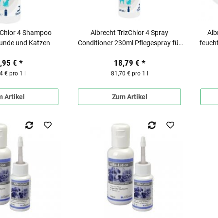
izChlor 4 Shampoo
Albrecht TrizChlor 4 Spray
Alb
Hunde und Katzen
Conditioner 230ml Pflegespray für
feuch
Hunde und Katzen
,95 €
*
18,79 €
*
4 € pro 1 l
81,70 € pro 1 l
 Artikel
Zum Artikel