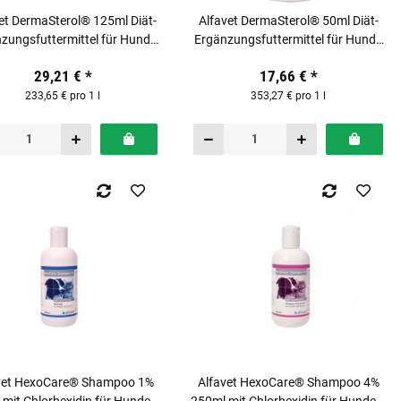
et DermaSterol® 125ml Diät-
Alfavet DermaSterol® 50ml Diät-
zungsfuttermittel für Hunde
Ergänzungsfuttermittel für Hunde
und Katzen
und Katzen
29,21 €
*
17,66 €
*
233,65 € pro 1 l
353,27 € pro 1 l
vet HexoCare® Shampoo 1%
Alfavet HexoCare® Shampoo 4%