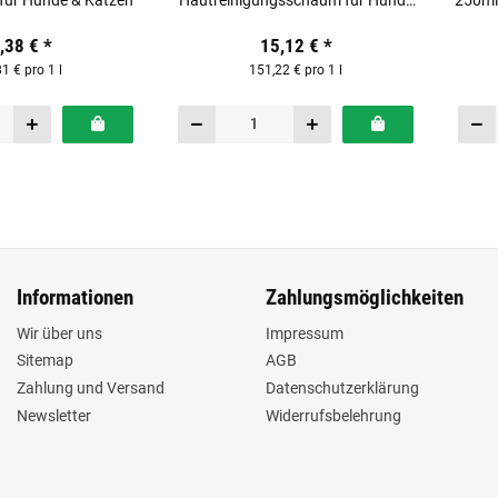
 für Hunde & Katzen
Hautreinigungsschaum für Hunde
250ml 
& Katzen
,38 €
*
15,12 €
*
1 € pro 1 l
151,22 € pro 1 l
Informationen
Zahlungsmöglichkeiten
Wir über uns
Impressum
Sitemap
AGB
Zahlung und Versand
Datenschutzerklärung
Newsletter
Widerrufsbelehrung