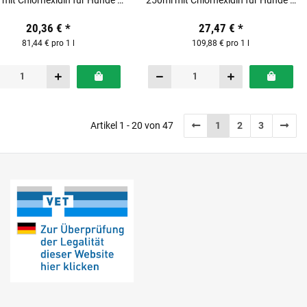
mit Chlorhexidin für Hunde &
250ml mit Chlorhexidin für Hunde &
Katzen
Katzen
20,36 €
*
27,47 €
*
81,44 € pro 1 l
109,88 € pro 1 l
Artikel 1 - 20 von 47
1
2
3