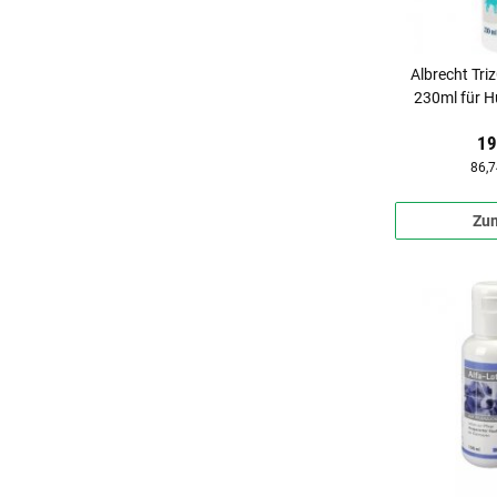
Albrecht Tr
230ml für 
19
86,7
Zum