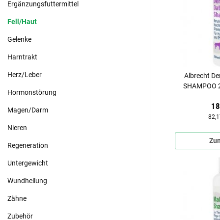
Ergänzungsfuttermittel
Fell/Haut
Gelenke
Harntrakt
Herz/Leber
Albrecht D
SHAMPOO 23
Hormonstörung
Katze
18
Magen/Darm
82,1
Nieren
Zum
Regeneration
Untergewicht
Wundheilung
Zähne
Zubehör