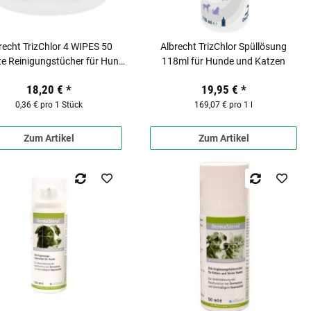
recht TrizChlor 4 WIPES 50
Albrecht TrizChlor Spüllösung
te Reinigungstücher für Hund
118ml für Hunde und Katzen
und Katze
18,20 €
*
19,95 €
*
0,36 € pro 1 Stück
169,07 € pro 1 l
Zum Artikel
Zum Artikel