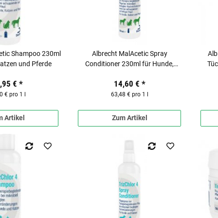
cetic Shampoo 230ml
Albrecht MalAcetic Spray
Alb
Katzen und Pferde
Conditioner 230ml für Hunde,
Tüc
Katzen und Pferde
,95 €
*
14,60 €
*
0 € pro 1 l
63,48 € pro 1 l
 Artikel
Zum Artikel