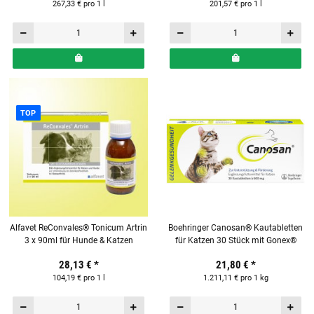
267,33 € pro 1 l
201,57 € pro 1 l
TOP
Alfavet ReConvales® Tonicum Artrin
Boehringer Canosan® Kautabletten
3 x 90ml für Hunde & Katzen
für Katzen 30 Stück mit Gonex®
28,13 €
*
21,80 €
*
104,19 € pro 1 l
1.211,11 € pro 1 kg