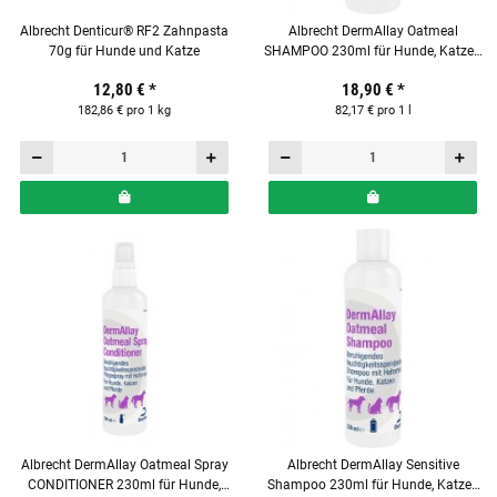
Albrecht Denticur® RF2 Zahnpasta
Albrecht DermAllay Oatmeal
70g für Hunde und Katze
SHAMPOO 230ml für Hunde, Katzen
& Pferde
12,80 €
*
18,90 €
*
182,86 € pro 1 kg
82,17 € pro 1 l
Albrecht DermAllay Oatmeal Spray
Albrecht DermAllay Sensitive
CONDITIONER 230ml für Hunde,
Shampoo 230ml für Hunde, Katzen