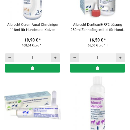
Albrecht CerumAural Ohrreiniger
Albrecht Denticur® RF2 Lösung
118ml für Hunde und Katzen
250ml Zahnpflegemittel für Hunde
und Katze
19,90 €
*
16,50 €
*
168,64 € pro 1 l
66,00 € pro 1 l