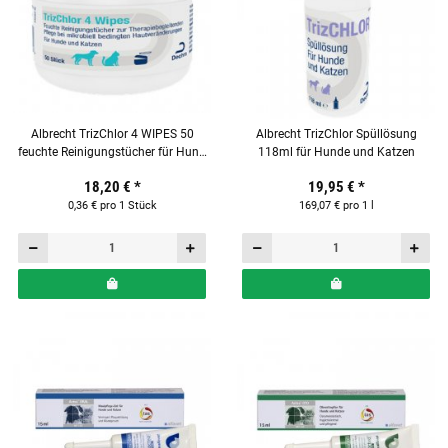
Albrecht TrizChlor 4 WIPES 50
Albrecht TrizChlor Spüllösung
feuchte Reinigungstücher für Hund
118ml für Hunde und Katzen
und Katze
18,20 €
*
19,95 €
*
0,36 € pro 1 Stück
169,07 € pro 1 l