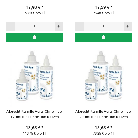
Katzen & Pferde
und Pferden
17,90 €
*
17,59 €
*
77,83 € pro 1 l
76,48 € pro 1 l
Albrecht Kamille Aural Ohrreiniger
Albrecht Kamille Aural Ohrreiniger
120ml für Hunde und Katzen
200ml für Hunde und Katzen
13,65 €
*
15,65 €
*
113,75 € pro 1 l
78,25 € pro 1 l