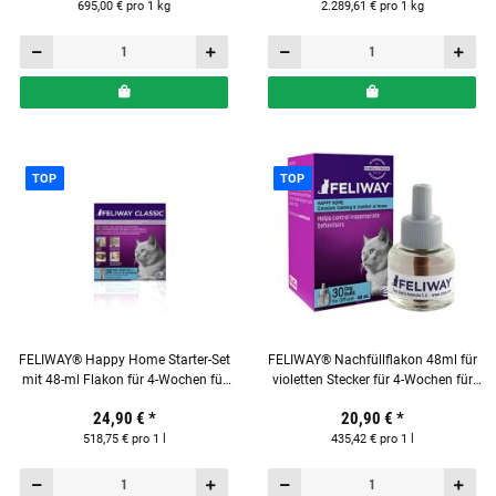
695,00 € pro 1 kg
2.289,61 € pro 1 kg
TOP
TOP
FELIWAY® Happy Home Starter-Set
FELIWAY® Nachfüllflakon 48ml für
mit 48-ml Flakon für 4-Wochen für
violetten Stecker für 4-Wochen für
Katzen
Katzen
24,90 €
*
20,90 €
*
518,75 € pro 1 l
435,42 € pro 1 l