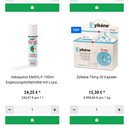
TOP
Vetoquinol ENISYL-F 100ml
Zylkene 75mg 30 Kapseln
Ergänzungsfuttermittel mit L-Lysin
für Katzen
24,25 €
*
15,30 €
*
242,47 € pro 1 l
6.953,44 € pro 1 kg