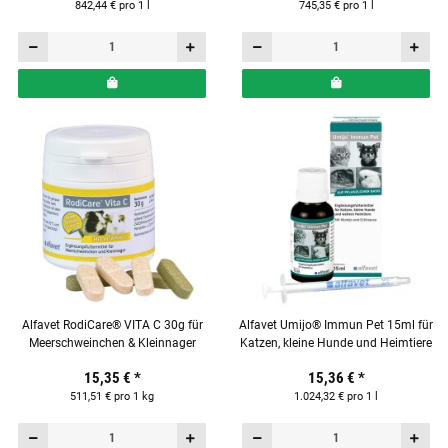
842,44 € pro 1 l
745,35 € pro 1 l
Alfavet RodiCare® VITA C 30g für
Alfavet Umijo® Immun Pet 15ml für
Meerschweinchen & Kleinnager
Katzen, kleine Hunde und Heimtiere
15,35 €
*
15,36 €
*
511,51 € pro 1 kg
1.024,32 € pro 1 l