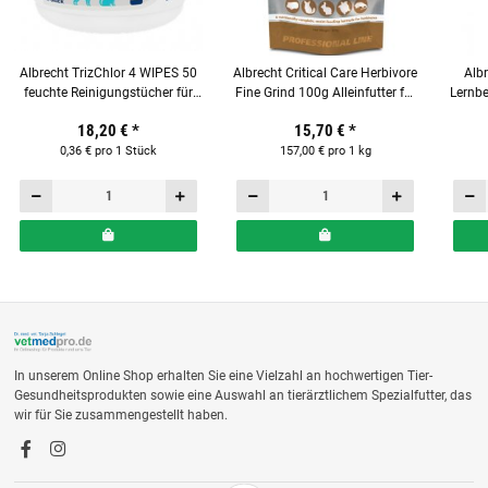
Albrecht TrizChlor 4 WIPES 50
Albrecht Critical Care Herbivore
Albr
feuchte Reinigungstücher für
Fine Grind 100g Alleinfutter für
Lernbe
Hund und Katze
pflanzenfressende Heimtiere
H
18,20 €
*
15,70 €
*
0,36 € pro 1 Stück
157,00 € pro 1 kg
In unserem Online Shop erhalten Sie eine Vielzahl an hochwertigen Tier-
Gesundheitsprodukten sowie eine Auswahl an tierärztlichem Spezialfutter, das
wir für Sie zusammengestellt haben.