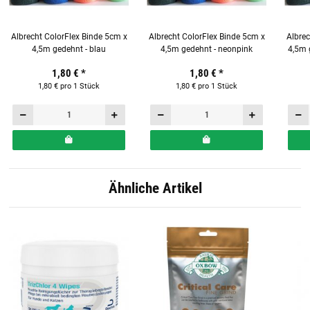
Albrecht ColorFlex Binde 5cm x
Albrecht ColorFlex Binde 5cm x
Albrec
4,5m gedehnt - blau
4,5m gedehnt - neonpink
4,5m 
1,80 €
*
1,80 €
*
1,80 € pro 1 Stück
1,80 € pro 1 Stück
Ähnliche Artikel