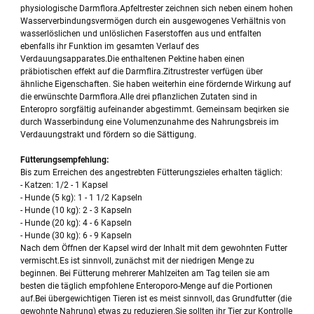
physiologische Darmflora.Apfeltrester zeichnen sich neben einem hohen
Wasserverbindungsvermögen durch ein ausgewogenes Verhältnis von
wasserlöslichen und unlöslichen Faserstoffen aus und entfalten
ebenfalls ihr Funktion im gesamten Verlauf des
Verdauungsapparates.Die enthaltenen Pektine haben einen
präbiotischen effekt auf die Darmflira.Zitrustrester verfügen über
ähnliche Eigenschaften. Sie haben weiterhin eine fördernde Wirkung auf
die erwünschte Darmflora.Alle drei pflanzlichen Zutaten sind in
Enteropro sorgfältig aufeinander abgestimmt. Gemeinsam beqirken sie
durch Wasserbindung eine Volumenzunahme des Nahrungsbreis im
Verdauungstrakt und fördern so die Sättigung.
Fütterungsempfehlung:
Bis zum Erreichen des angestrebten Fütterungszieles erhalten täglich:
- Katzen: 1/2 - 1 Kapsel
- Hunde (5 kg): 1 - 1 1/2 Kapseln
- Hunde (10 kg): 2 - 3 Kapseln
- Hunde (20 kg): 4 - 6 Kapseln
- Hunde (30 kg): 6 - 9 Kapseln
Nach dem Öffnen der Kapsel wird der Inhalt mit dem gewohnten Futter
vermischt.Es ist sinnvoll, zunächst mit der niedrigen Menge zu
beginnen. Bei Fütterung mehrerer Mahlzeiten am Tag teilen sie am
besten die täglich empfohlene Enteroporo-Menge auf die Portionen
auf.Bei übergewichtigen Tieren ist es meist sinnvoll, das Grundfutter (die
gewohnte Nahrung) etwas zu reduzieren.Sie sollten ihr Tier zur Kontrolle