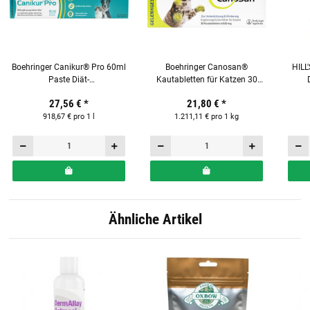
Boehringer Canikur® Pro 60ml
Boehringer Canosan®
HILL
Paste Diät-
Kautabletten für Katzen 30
Ergänzungsfuttermittel für
Stück mit Gonex®
Trock
27,56 €
*
21,80 €
*
Hunde und Katzen
918,67 € pro 1 l
1.211,11 € pro 1 kg
Ähnliche Artikel