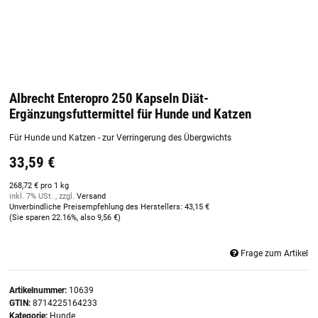
Albrecht Enteropro 250 Kapseln Diät-
Ergänzungsfuttermittel für Hunde und Katzen
Für Hunde und Katzen - zur Verringerung des Übergwichts
33,59 €
268,72 € pro 1 kg
inkl. 7% USt. , zzgl.
Versand
Unverbindliche Preisempfehlung des Herstellers
:
43,15 €
(Sie sparen
22.16%
, also
9,56 €
)
Frage zum Artikel
Artikelnummer:
10639
GTIN:
8714225164233
Kategorie:
Hunde