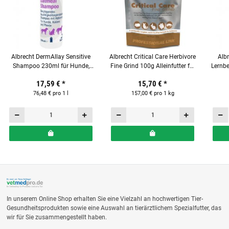
Albrecht DermAllay Sensitive
Albrecht Critical Care Herbivore
Albr
Shampoo 230ml für Hunde,
Fine Grind 100g Alleinfutter für
Lernbe
Katzen und Pferden
pflanzenfressende Heimtiere
H
17,59 €
*
15,70 €
*
76,48 € pro 1 l
157,00 € pro 1 kg
In unserem Online Shop erhalten Sie eine Vielzahl an hochwertigen Tier-
Gesundheitsprodukten sowie eine Auswahl an tierärztlichem Spezialfutter, das
wir für Sie zusammengestellt haben.