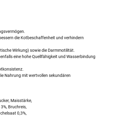
dungsvermögen.
rbessern die Kotbeschaffenheit und verhindern
ische Wirkung) sowie die Darmmotilität.
 ebenfalls eine hohe Quellfähigkeit und Wasserbindung
otkonsistenz.
die Nahrung mit wertvollen sekundären
ucker, Maisstärke,
 3%, Bruchreis,
nchelsaat 0,3%,