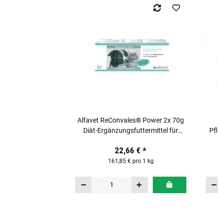
Alfavet ReConvales® Power 2x 70g
Diät-Ergänzungsfuttermittel für
Pf
Katzen & Hunde
22,66 €
*
161,85 € pro 1 kg