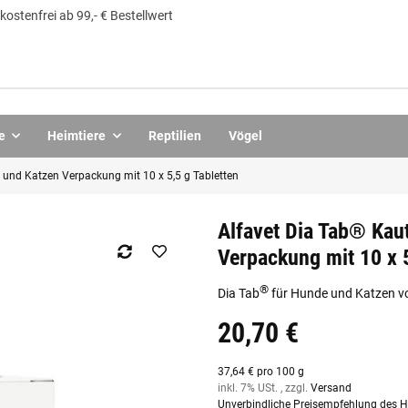
ostenfrei ab 99,- € Bestellwert
e
Heimtiere
Reptilien
Vögel
 und Katzen Verpackung mit 10 x 5,5 g Tabletten
Alfavet Dia Tab® Kau
Verpackung mit 10 x 5
®
Dia Tab
für Hunde und Katzen vo
20,70 €
37,64 € pro 100 g
inkl. 7% USt. , zzgl.
Versand
Unverbindliche Preisempfehlung des He