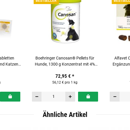
BESTSELLER
BESTSEL
abletten
Boehringer Canosan® Pellets für
Alfavet 
und Katzen
Hunde, 1300 g Konzentrat mit 4%
Ergänzung
Tabletten
Gonex®
72,95 €
*
g
56,12 € pro 1 kg
Ähnliche Artikel