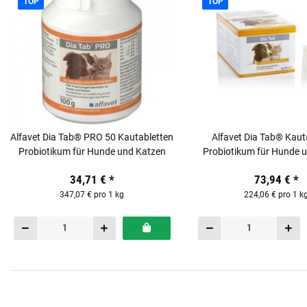
TOP
TOP
Alfavet Dia Tab® PRO 50 Kautabletten
Alfavet Dia Tab® Kaut
Probiotikum für Hunde und Katzen
Probiotikum für Hunde 
Display mit 60 x 5,5 g 
34,71 €
*
73,94 €
*
347,07 € pro 1 kg
224,06 € pro 1 k