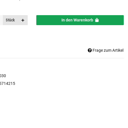
Stück
In den Warenkorb
Frage zum Artikel
030
5714215