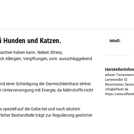
ei Hunden und Katzen.
Inhalt:
rsachen haben kann. Neben Stress,
ch Allergien, Vergiftungen, uvm. ausschlaggebend
Herstellerinfo
alfavet Tierarznei
Leinestraße 32
und einer Schädigung der Darmschleimhaut einher.
Neumünster, Deuts
info@alfavet.de
er Unterversorgung mit Energie, da Nährstoffe nicht
https://www.alfave
 speziell auf die Gabe bei und nach akutem
her Bestandteile trägt zur Regulierung gestörter