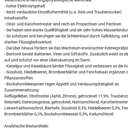
- hoher Elektrolytgehalt
- leicht verdauliche Einzelfuttermittel (u.a. Reis und Traubenzucker)
Inhaltsstoffe:
- Obst- und Karottentrester sind reich an Propectinen und Pectinen.
- Sie haben eine starke Quellfähigkeit und ein sehr hohes Wasserbin
- So schützen und beruhigen sie die Schleimhaut durch Gelbildung, ve
starken Flüssigkeitsverlust.
- Darüber hinaus fördern sie das Wachstum erwünschter Keime(präbiot
- Bentonit bindet Bakterien, Viren und Giftstoffe. Zusätzlich weist es
auf und schützt vor einer Übersäuerung im Darm.
- Kieselgur und Kieselsäure binden Flüssigkeit und verbessern so die K
- Süssholz, Heidelbeeren, Brombeerblätter und Fenchelsaat ergänzen 
Pflanzenstoffen.
- Bockshornkleesamen regen Appetit und Verdauungstätigkeit an
Zusammensetzung:
Geflügelleber, Obsttrester (Apfel, Zitrone), getrocknet 11,9%, Traubenz
Reismehl, Eiererzeugnisse, getrocknet, Natriumchlorid, Karottentrester
Leinextraktionsschrot, Bierhefe, Süssholz 0,3%, Heidelbeeren 0,3%, Fe
Brombeerblätter 0,3%, Bockshornkleesaat 0,3%, Kaliumchlorid
Analytische Bestandteile: