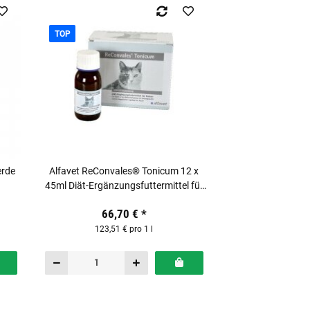
TOP
erde
Alfavet ReConvales® Tonicum 12 x
45ml Diät-Ergänzungsfuttermittel für
Katzen
66,70 €
*
123,51 € pro 1 l