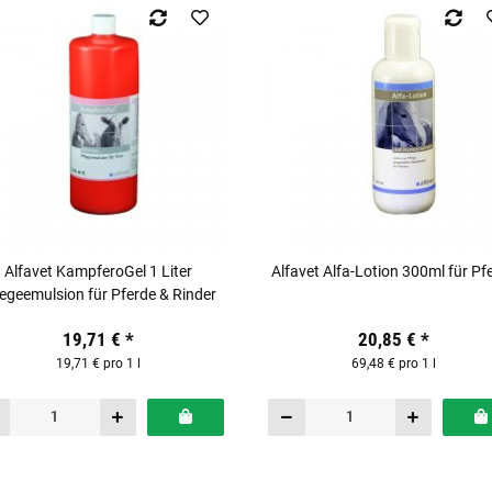
Alfavet KampferoGel 1 Liter
Alfavet Alfa-Lotion 300ml für Pf
legeemulsion für Pferde & Rinder
19,71 €
*
20,85 €
*
19,71 € pro 1 l
69,48 € pro 1 l