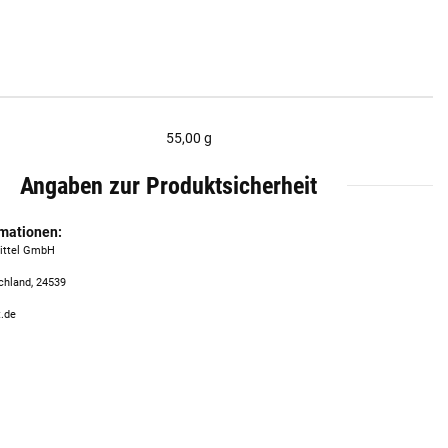
55,00 g
Angaben zur Produktsicherheit
rmationen:
mittel GmbH
chland, 24539
t.de