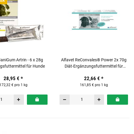
LER
CaniGum Artrin - 6 x 28g
Alfavet ReConvales® Power 2x 70g
sfuttermittel für Hunde
Diät-Ergänzungsfuttermittel für
Katzen & Hunde
28,95 €
*
22,66 €
*
172,32 € pro 1 kg
161,85 € pro 1 kg