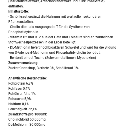
(Mariendistelextrakt, Artischockenextrakt und Kurkumaextrakt)
enthalten.
Inhaltsstoffe:
- Schöllkraut ergänzt die Nahrung mit wertvollen sekundären
Pflanzenstoffen.
- Cholin dient als Ausgangsstoff für die Synthese von
Phosphatidylcholin.
- Vitamin B2 und B12 aus der Hefe und Folsäure sind an zahlreichen
Stoffwechselprozessen in der Leber beteiligt.
- DL-Methionin liefert hochbioaktiven Schwefel und wird für die Bildung
von S-Adenosyl-Methionin und Phosphatidylcholin benötigt.
- Bentonit bindet Toxine (Schwermetallionen, Mycotoxine)
Zusammensetzung:
Zuckerrübensirup, Bierhefe 3%, Schöllkraut 1%
Analytische Bestandteile:
Rohprotein 6,8%
Rohfaser 0,4%
Rohöle u. fette 1%
Rohasche 5,9%
Natrium 0,1%
Feuchtigkeit 72,1%
Zusatzstoffe pro 1000ml:
Cholinchlorid 50.000mg
DL-Methionin 30.000mg