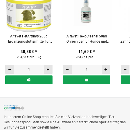
Alfavet PetArtrin® 200g
Alfavet HexoClean® 50ml
Ergänzungsfuttermittel für
Ohrreiniger für Hunde und
Zahnp
Hunde
Katzen
40,88 €
*
11,69 €
*
204,38 € pro 1 kg
233,77 € pro 1 l
In unserem Online Shop erhalten Sie eine Vielzahl an hochwertigen Tier-
Gesundheitsprodukten sowie eine Auswahl an tierärztlichem Spezialfutter, das
wir für Sie zusammengestellt haben.