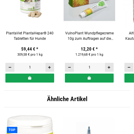
PlantaVet PlantaHepar® 240
VulnoPlant Wundpflegecreme
Alf
Tabletten für Hunde
10g zum Auftragen auf die
Kauta
Haut für Tiere
59,44 €
*
12,20 €
*
309,58 € pro 1 kg
1.219,68 € pro 1 kg
Ähnliche Artikel
TOP