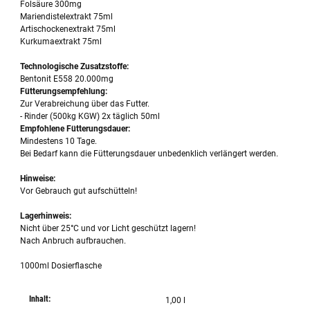
Folsäure 300mg
Mariendistelextrakt 75ml
Artischockenextrakt 75ml
Kurkumaextrakt 75ml
Technologische Zusatzstoffe:
Bentonit E558 20.000mg
Fütterungsempfehlung:
Zur Verabreichung über das Futter.
- Rinder (500kg KGW) 2x täglich 50ml
Empfohlene Fütterungsdauer:
Mindestens 10 Tage.
Bei Bedarf kann die Fütterungsdauer unbedenklich verlängert werden.
Hinweise:
Vor Gebrauch gut aufschütteln!
Lagerhinweis:
Nicht über 25°C und vor Licht geschützt lagern!
Nach Anbruch aufbrauchen.
1000ml Dosierflasche
Inhalt:
1,00 l