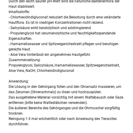
Durch den leicht sauren pH-Wert wird die natürliche Bakterienflora der
Haut stabilisiert.
Inhaltsstoffe:
- Chlorhexidindigluconat reduziert die Belastung durch eine veränderte
Hautflora. Es ist in niedrigen Konzentrationen nicht reizend.
- Salicylsäure wirkt keratolytisch und adstringierend.
- Propylenglycol hat cerumenolytische und feuchtigkeitsspendende
Eigenschaften.
- Hamameliswasser und Spitzwegerichextrakt pflegen und beruhigen
gereizte Haut.
- Aloe Vera hinterlässt ein angenehmes Hautgefühl.
Zusammensetzung:
Propylenglycol, Salicylsäure, Hamameliswasser, Spitzwegerichextrakt,
Aloe Vera, NaOH, Chlorhexidindigluconat
Anwendung:
Die Lösung in den Gehörgang füllen und den Ohransatz massieren, um
das Zerumen (Ohrenschmalz) zu lösen und hochzuspülen.
Das ausgetretene Material vorsichtig mit einem Wattebausch oder Gaze
entfernen (bitte keine Wattestäbchen verwenden).
Die äußeren Bereiche des Gehörganges und die Ohrmuschel sorgfältig
trocknen.
Reinigung 1-3 mal wöchentlich oder nach Anweisung des Tierarztes
durchführen.