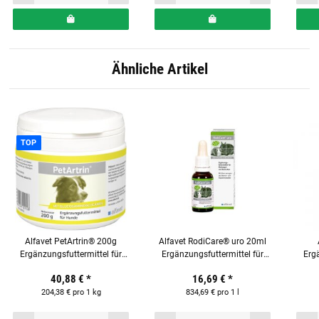
Ähnliche Artikel
TOP
Alfavet PetArtrin® 200g
Alfavet RodiCare® uro 20ml
Ergänzungsfuttermittel für
Ergänzungsfuttermittel für
Ergä
Hunde
Kleinnager und Kaninchen
40,88 €
*
16,69 €
*
204,38 € pro 1 kg
834,69 € pro 1 l