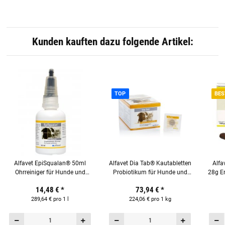
Kunden kauften dazu folgende Artikel:
TOP
BES
Alfavet EpiSqualan® 50ml
Alfavet Dia Tab® Kautabletten
Alfa
Ohrreiniger für Hunde und
Probiotikum für Hunde und
28g Er
Katzen
Katzen Display mit 60 x 5,5 g
14,48 €
*
73,94 €
*
Tabletten
289,64 € pro 1 l
224,06 € pro 1 kg