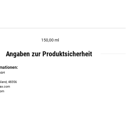
150,00 ml
Angaben zur Produktsicherheit
rmationen:
mbH
land, 48356
fax.com
com