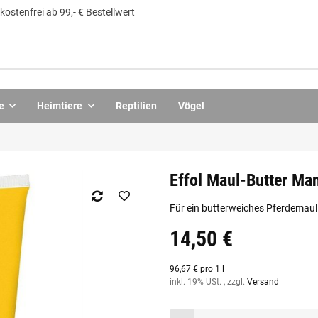
ostenfrei ab 99,- € Bestellwert
e
Heimtiere
Reptilien
Vögel
Effol Maul-Butter Ma
Für ein butterweiches Pferdemaul
14,50 €
96,67 € pro 1 l
inkl. 19% USt. , zzgl.
Versand