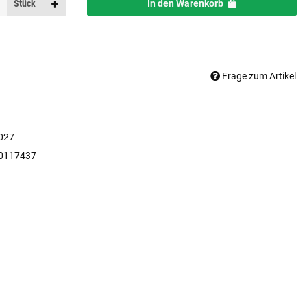
Stück
In den Warenkorb
Frage zum Artikel
027
0117437