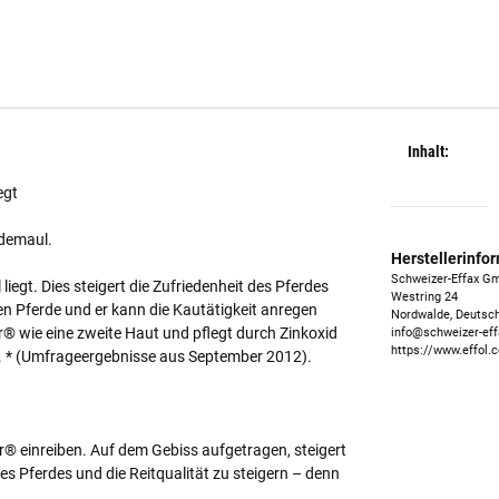
Inhalt:
egt
rdemaul.
Herstellerinfo
Schweizer-Effax G
liegt. Dies steigert die Zufriedenheit des Pferdes
Westring 24
n Pferde und er kann die Kautätigkeit anregen
Nordwalde, Deutsch
r® wie eine zweite Haut und pflegt durch Zinkoxid
info@schweizer-ef
https://www.effol.
g. * (Umfrageergebnisse aus September 2012).
® einreiben. Auf dem Gebiss aufgetragen, steigert
es Pferdes und die Reitqualität zu steigern – denn