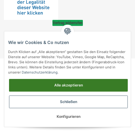
Vertrag widerrufen
© vetmedpro.de
• * Alle Preise inkl. gesetzlicher USt., zzgl.
Versand
.
Wie wir Cookies & Co nutzen
Umsetzung durch Themeart
• Powered by
JTL-Shop
Durch Klicken auf „Alle akzeptieren“ gestatten Sie den Einsatz folgender
vetmedpro.de
Dienste auf unserer Website: YouTube, Vimeo, Google Map, ReCaptcha,
Brevo. Sie können die Einstellung jederzeit ändern (Fingerabdruck-Icon
links unten). Weitere Details finden Sie unter
Konfigurieren
und in
unserer
Datenschutzerklärung
.
Alle akzeptieren
Schließen
Konfigurieren