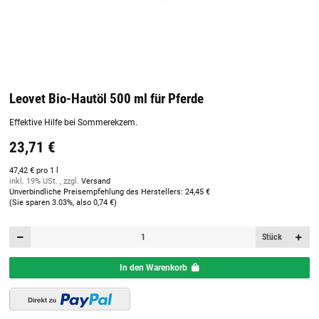
Leovet Bio-Hautöl 500 ml für Pferde
Effektive Hilfe bei Sommerekzem.
23,71 €
47,42 € pro 1 l
inkl. 19% USt. , zzgl.
Versand
Unverbindliche Preisempfehlung des Herstellers
:
24,45 €
(Sie sparen
3.03%
, also
0,74 €
)
Stück
In den Warenkorb