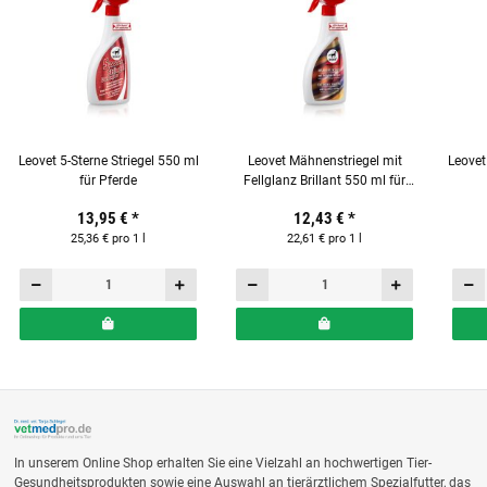
Leovet 5-Sterne Striegel 550 ml
Leovet Mähnenstriegel mit
Leovet
für Pferde
Fellglanz Brillant 550 ml für
Pferde
13,95 €
*
12,43 €
*
25,36 € pro 1 l
22,61 € pro 1 l
In unserem Online Shop erhalten Sie eine Vielzahl an hochwertigen Tier-
Gesundheitsprodukten sowie eine Auswahl an tierärztlichem Spezialfutter, das