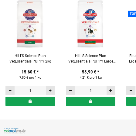
TO
HILL'S Science Plan
HILL'S Science Plan
Equ
VetEssentials PUPPY 2kg
VetEssentials PUPPY Large
Ergä
Breed 14 kg
Kräu
15,60 €
*
58,90 €
*
7,80 € pro 1 kg
4,21 € pro 1 kg