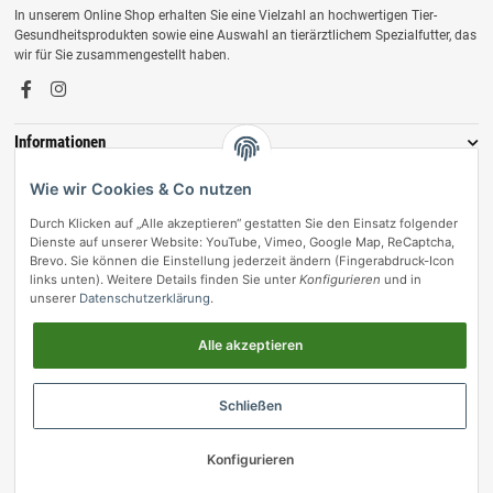
In unserem Online Shop erhalten Sie eine Vielzahl an hochwertigen Tier-
Gesundheitsprodukten sowie eine Auswahl an tierärztlichem Spezialfutter, das
wir für Sie zusammengestellt haben.
Informationen
Zahlungsmöglichkeiten
Wie wir Cookies & Co nutzen
Durch Klicken auf „Alle akzeptieren“ gestatten Sie den Einsatz folgender
Dienste auf unserer Website: YouTube, Vimeo, Google Map, ReCaptcha,
Brevo. Sie können die Einstellung jederzeit ändern (Fingerabdruck-Icon
links unten). Weitere Details finden Sie unter
Konfigurieren
und in
unserer
Datenschutzerklärung
.
Alle akzeptieren
Vertrag widerrufen
Schließen
© vetmedpro.de
• * Alle Preise inkl. gesetzlicher USt., zzgl.
Versand
.
Konfigurieren
Umsetzung durch Themeart
• Powered by
JTL-Shop