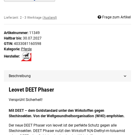
Frage zum Artikel
Lieferzeit:
2 - 3 Werktage
(Ausland)
Artikelnummer:
11349
Haltbar bis:
30.07.2027
GTIN:
4033081160598
Kategorie:
Pferde
Hersteller:
Beschreibung
Leovet DEET Phaser
Versprüht Sicherheit!
Mit DEET – dem Goldstandard unter den Wirkstoffen gegen
Stechinsekten. Von der Weltgesundheitsorganisation (WHO) empfohlen.
Der neue DEET Phaser von leovet ist der perfekte Schutz gegen alle
Stechinsekten. DEET Phaser nutzt den Wirkstoff N,N-Diethyl-m-toluamid