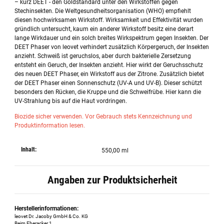
– kurz DEET - den Goldstandard unter den Wirkstoffen gegen
Stechinsekten. Die Weltgesundheitsorganisation (WHO) empfiehlt
diesen hochwirksamen Wirkstoff. Wirksamkeit und Effektivität wurden
gründlich untersucht, kaum ein anderer Wirkstoff besitz eine derart
lange Wirkdauer und ein solch breites Wirkspektrum gegen Insekten. Der
DEET Phaser von leovet verhindert zusätzlich Körpergeruch, der Insekten
anzieht. Schweiß ist geruchslos, aber durch bakterielle Zersetzung
entsteht ein Geruch, der Insekten anzieht. Hier wirkt der Geruchsschutz
des neuen DEET Phaser, ein Wirkstoff aus der Zitrone. Zusätzlich bietet
der DEET Phaser einen Sonnenschutz (UV-A und UV-B). Dieser schützt
besonders den Rücken, die Kruppe und die Schweifrübe. Hier kann die
UV-Strahlung bis auf die Haut vordringen.
Biozide sicher verwenden. Vor Gebrauch stets Kennzeichnung und
Produktinformation lesen.
Inhalt:
550,00 ml
Angaben zur Produktsicherheit
Herstellerinformationen:
leovet Dr. Jacoby GmbH & Co. KG
Beim Eberacker 1