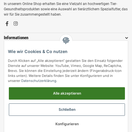
In unserem Online Shop erhalten Sie eine Vielzahl an hochwertigen Tier-
Gesundheitsprodukten sowie eine Auswahl an tierärztlichem Spezialfutter, das
wir für Sie zusammengestellt haben.
Informationen
Zahlungsmöglichkeiten
Wie wir Cookies & Co nutzen
Durch Klicken auf „Alle akzeptieren“ gestatten Sie den Einsatz folgender
Dienste auf unserer Website: YouTube, Vimeo, Google Map, ReCaptcha,
Brevo. Sie können die Einstellung jederzeit ändern (Fingerabdruck-Icon
links unten). Weitere Details finden Sie unter
Konfigurieren
und in
unserer
Datenschutzerklärung
.
Alle akzeptieren
Vertrag widerrufen
Schließen
© vetmedpro.de
• * Alle Preise inkl. gesetzlicher USt., zzgl.
Versand
.
Konfigurieren
Umsetzung durch Themeart
• Powered by
JTL-Shop