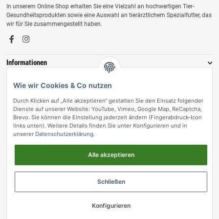
In unserem Online Shop erhalten Sie eine Vielzahl an hochwertigen Tier-
Gesundheitsprodukten sowie eine Auswahl an tierärztlichem Spezialfutter, das
wir für Sie zusammengestellt haben.
Informationen
Zahlungsmöglichkeiten
Wie wir Cookies & Co nutzen
Durch Klicken auf „Alle akzeptieren“ gestatten Sie den Einsatz folgender
Dienste auf unserer Website: YouTube, Vimeo, Google Map, ReCaptcha,
Brevo. Sie können die Einstellung jederzeit ändern (Fingerabdruck-Icon
links unten). Weitere Details finden Sie unter
Konfigurieren
und in
unserer
Datenschutzerklärung
.
Alle akzeptieren
Vertrag widerrufen
Schließen
© vetmedpro.de
• * Alle Preise inkl. gesetzlicher USt., zzgl.
Versand
.
Konfigurieren
Umsetzung durch Themeart
• Powered by
JTL-Shop