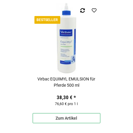
BESTSELLER
Virbac EQUIMYL EMULSION für
Pferde 500 ml
38,30 €
*
76,60 € pro 1 l
Zum Artikel