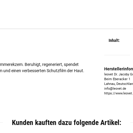
Inhalt:
ommerekzem. Beruhigt, regeneriert, spendet
Herstellerinfo
m und einen verbesserten Schutzfilm der Haut.
leovet Dr. Jacoby 
Beim Eberacker 1
Lahnau, Deutschlan
info@leovet.de
https://www.leovet
Kunden kauften dazu folgende Artikel: