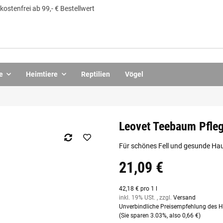
ostenfrei ab 99,- € Bestellwert
e
Heimtiere
Reptilien
Vögel
Leovet Teebaum Pfleg
Für schönes Fell und gesunde Hau
21,09 €
42,18 € pro 1 l
inkl. 19% USt. , zzgl.
Versand
Unverbindliche Preisempfehlung des He
(Sie sparen
3.03%
, also
0,66 €
)