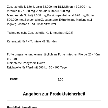
Zusatzstoffe je Liter:L-Lysin 33.000 mg, DL-Methionin 30.000 mg,
Vitamin C 27.880 mg, Zink (als Sulfat) 3.500 mg,
Mangan (als Sulfat) 1.550 mg, Kalziumpantothenat 670 mg, Biotin
500.000 mcg,Sensorische Zusatzstoffe: Extrakte aus Mariendistel,
Ingwer, Rosmarin und Süssholzwurzel
Technologische Zusatzstoffe: Kaliumsorbat (E202)
Karenzzeit für FN Turniere: 48 Stunden
Fütterungsanleitung:einmal täglich ins Futter mischen Pferde: 20 - 40ml
pro Tag
Kleinpferde, Ponys: die Hälfte
Reichweite für Pferd mit 500 kg: 50 - 100 Tage
Inhalt:
2,00 l
Angaben zur Produktsicherheit
Herstellerinformationen: