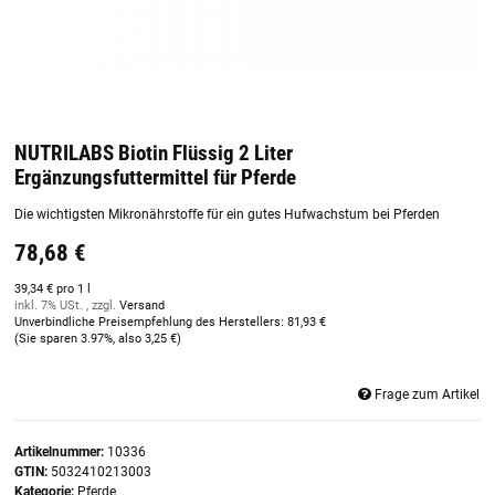
NUTRILABS Biotin Flüssig 2 Liter
Ergänzungsfuttermittel für Pferde
Die wichtigsten Mikronährstoffe für ein gutes Hufwachstum bei Pferden
78,68 €
39,34 € pro 1 l
inkl. 7% USt. , zzgl.
Versand
Unverbindliche Preisempfehlung des Herstellers
:
81,93 €
(Sie sparen
3.97%
, also
3,25 €
)
Frage zum Artikel
Artikelnummer:
10336
GTIN:
5032410213003
Kategorie:
Pferde