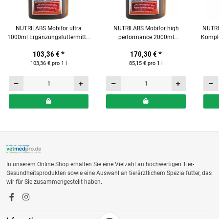
NUTRILABS Mobifor ultra
NUTRILABS Mobifor high
NUTRI
1000ml Ergänzungsfuttermittel
performance 2000ml
Komple
für Pferde
Ergänzungsfuttermittel für
103,36 €
*
170,30 €
*
Pferde
103,36 € pro 1 l
85,15 € pro 1 l
In unserem Online Shop erhalten Sie eine Vielzahl an hochwertigen Tier-
Gesundheitsprodukten sowie eine Auswahl an tierärztlichem Spezialfutter, das
wir für Sie zusammengestellt haben.