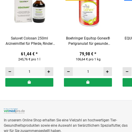
Saluvet Colosan 250ml
Boehringer Equitop Gonex®
EQU
Arzneimittel für Pferde, Rinder,
Perlgranulat für gesunde
Schweine, Schafe & Hunde
Pferdegelenke 750 g
Ergä
61,44 €
*
79,98 €
*
245,76 € pro 1 l
106,64 € pro 1 kg
In unserem Online Shop erhalten Sie eine Vielzahl an hochwertigen Tier-
Gesundheitsprodukten sowie eine Auswahl an tierärztlichem Spezialfutter, das
wir für Sie zusammengestellt haben.