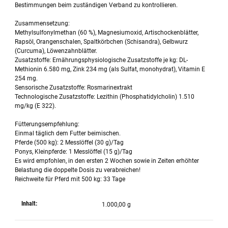
Bestimmungen beim zuständigen Verband zu kontrollieren.
Zusammensetzung:
Methylsulfonylmethan (60 %), Magnesiumoxid, Artischockenblätter,
Rapsöl, Orangenschalen, Spaltkörbchen (Schisandra), Gelbwurz
(Curcuma), Löwenzahnblätter.
Zusatzstoffe: Ernährungsphysiologische Zusatzstoffe je kg: DL-
Methionin 6.580 mg, Zink 234 mg (als Sulfat, monohydrat), Vitamin E
254 mg.
Sensorische Zusatzstoffe: Rosmarinextrakt
Technologische Zusatzstoffe: Lezithin (Phosphatidylcholin) 1.510
mg/kg (E 322).
Fütterungsempfehlung:
Einmal täglich dem Futter beimischen.
Pferde (500 kg): 2 Messlöffel (30 g)/Tag
Ponys, Kleinpferde: 1 Messlöffel (15 g)/Tag
Es wird empfohlen, in den ersten 2 Wochen sowie in Zeiten erhöhter
Belastung die doppelte Dosis zu verabreichen!
Reichweite für Pferd mit 500 kg: 33 Tage
Inhalt:
1.000,00 g