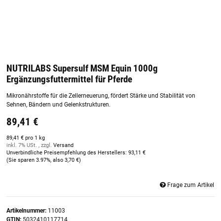
NUTRILABS Supersulf MSM Equin 1000g
Ergänzungsfuttermittel für Pferde
Mikronährstoffe für die Zellerneuerung, fördert Stärke und Stabilität von
Sehnen, Bändern und Gelenkstrukturen.
89,41 €
89,41 € pro 1 kg
inkl. 7% USt. , zzgl.
Versand
Unverbindliche Preisempfehlung des Herstellers
:
93,11 €
(Sie sparen
3.97%
, also
3,70 €
)
Frage zum Artikel
Artikelnummer:
11003
GTIN:
5032410117714