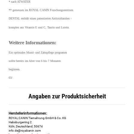
* nach ATWATER
** gemessen im ROYAL CANIN Forschungszentrum
DENTAL enthält einen patentierten Antioxidanzien -
komplex aus Vitamin E und C, Taurin und Lutein.
Weitere Informationen:
Ein optimales Mund- und Zahnpflege programm
sollte bereits im Alter von 6 bis 7 Monaten
beginnen.
03/
Angaben zur Produktsicherheit
Herstellerinformationen:
ROYAL CANIN Tiernahrung GmbH & Co. KG
Habsburgerring 2
Köln, Deutschland, 50674
info.de@royalcanin.com