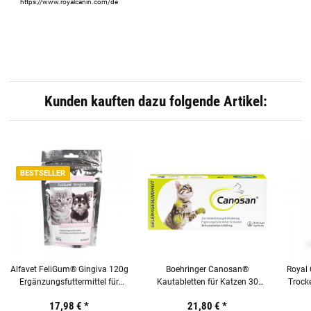
https://www.royalcanin.com/de
Kunden kauften dazu folgende Artikel:
BESTSELLER
Alfavet FeliGum® Gingiva 120g
Boehringer Canosan®
Royal
Ergänzungsfuttermittel für
Kautabletten für Katzen 30
Trocke
Katzen und kleine Hunde
Stück mit Gonex®
17,98 €
*
21,80 €
*