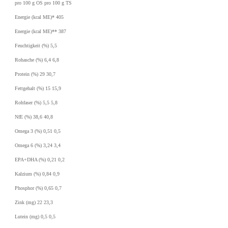
pro 100 g OS pro 100 g TS
Energie (kcal ME)* 405
Energie (kcal ME)** 387
Feuchtigkeit (%) 5,5
Rohasche (%) 6,4 6,8
Protein (%) 29 30,7
Fettgehalt (%) 15 15,9
Rohfaser (%) 5,5 5,8
NfE (%) 38,6 40,8
Omega 3 (%) 0,51 0,5
Omega 6 (%) 3,24 3,4
EPA+DHA (%) 0,21 0,2
Kalzium (%) 0,84 0,9
Phosphor (%) 0,65 0,7
Zink (mg) 22 23,3
Lutein (mg) 0,5 0,5