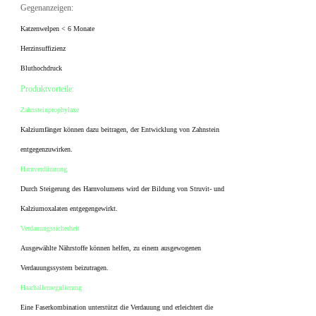
Gegenanzeigen:
Katzenwelpen < 6 Monate
Herzinsuffizienz
Bluthochdruck
Produktvorteile:
Zahnsteinprophylaxe
Kalziumfänger können dazu beitragen, der Entwicklung von Zahnstein
entgegenzuwirken.
Harnverdünnung
Durch Steigerung des Harnvolumens wird der Bildung von Struvit- und
Kalziumoxalaten entgegengewirkt.
Verdauungssicherheit
Ausgewählte Nährstoffe können helfen, zu einem ausgewogenen
Verdauungssystem beizutragen.
Haarballenregulierung
Eine Faserkombination unterstützt die Verdauung und erleichtert die