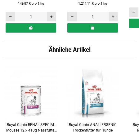
149,87 € pro 1 kg
1.211,11 € pro 1 kg
Ähnliche Artikel
Royal Canin RENAL SPECIAL
Royal Canin ANALLERGENIC
Roy
Mousse 12 x 410g Nassfutter
Trockenfutter für Hunde
für Hunde
Tr