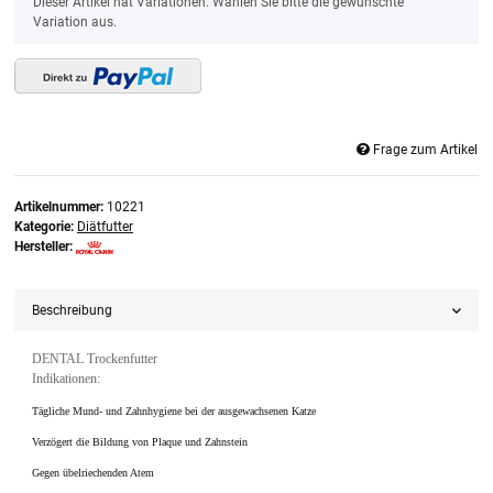
x
Dieser Artikel hat Variationen. Wählen Sie bitte die gewünschte
Variation aus.
Frage zum Artikel
Artikelnummer:
10221
Kategorie:
Diätfutter
Hersteller:
Beschreibung
DENTAL Trockenfutter
Indikationen:
Tägliche Mund- und Zahnhygiene bei der ausgewachsenen Katze
Verzögert die Bildung von Plaque und Zahnstein
Gegen übelriechenden Atem