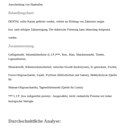
Ausscheidung von Haarballen.
Behandlungsdauer:
DENTAL sollte Katzen gefüttert werden, welche zur Bildung von Zahnstein neigen
bzw. nach erfolgter Zahnreinigung. Die diätetische Fütterung kann lebenslang fortgesetzt
werden.
Zusammensetzung:
Geflügelmehl, Weizenkleberfutter (L.I.P.)***, Reis, Mais, Maisfuttermehl, Tierfett,
Lignozellulose,
Mineralstoffe, Rübentrockenschnitzel, tierisches Eiweiß (hydrolysiert), Ei getrocknet, Fischöl,
Fructo-Oligosaccharide, Sojaöl, Psyllium (Hüllschichten und Samen), Hefehydrolysat (Quelle
für
Mannan-Oligosaccharide), Tagetesblütenmehl (Quelle für Lutein)
*** L.I.P. (low indigestible protein) : Ausgewählte, leicht verdauliche Proteine mit hoher
biologischer Wertigke
Durchschnittliche Analyse: