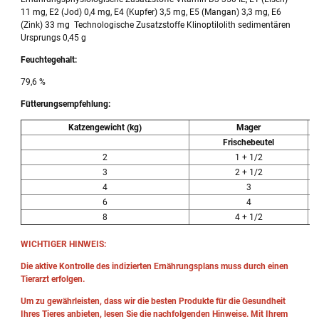
11 mg, E2 (Jod) 0,4 mg, E4 (Kupfer) 3,5 mg, E5 (Mangan) 3,3 mg, E6
(Zink) 33 mg Technologische Zusatzstoffe Klinoptilolith sedimentären
Ursprungs 0,45 g
Feuchtegehalt:
79,6 %
Fütterungsempfehlung:
Katzengewicht (kg)
Mager
Frischebeutel
2
1 + 1/2
3
2 + 1/2
4
3
6
4
8
4 + 1/2
WICHTIGER HINWEIS:
Die aktive Kontrolle des indizierten Ernährungsplans muss durch einen
Tierarzt erfolgen.
Um zu gewährleisten, dass wir die besten Produkte für die Gesundheit
Ihres Tieres anbieten, lesen Sie die nachfolgenden Hinweise. Mit Ihrem