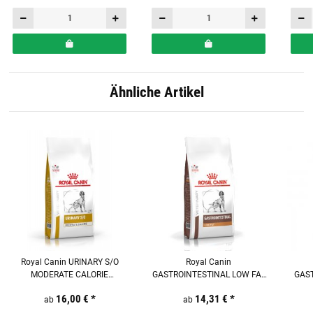
Ähnliche Artikel
Royal Canin URINARY S/O
Royal Canin
MODERATE CALORIE
GASTROINTESTINAL LOW FAT
GAS
Trockenfutter für Hunde
Trockenfutter für Hunde
Tr
16,00 €
*
14,31 €
*
ab
ab