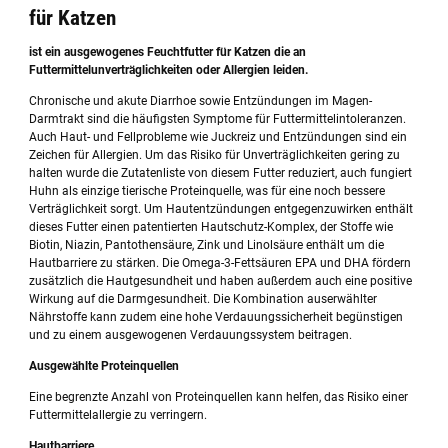
für Katzen
ist ein ausgewogenes Feuchtfutter für Katzen die an
Futtermittelunverträglichkeiten oder Allergien leiden.
Chronische und akute Diarrhoe sowie Entzündungen im Magen-
Darmtrakt sind die häufigsten Symptome für Futtermittelintoleranzen.
Auch Haut- und Fellprobleme wie Juckreiz und Entzündungen sind ein
Zeichen für Allergien. Um das Risiko für Unverträglichkeiten gering zu
halten wurde die Zutatenliste von diesem Futter reduziert, auch fungiert
Huhn als einzige tierische Proteinquelle, was für eine noch bessere
Verträglichkeit sorgt. Um Hautentzündungen entgegenzuwirken enthält
dieses Futter einen patentierten Hautschutz-Komplex, der Stoffe wie
Biotin, Niazin, Pantothensäure, Zink und Linolsäure enthält um die
Hautbarriere zu stärken. Die Omega-3-Fettsäuren EPA und DHA fördern
zusätzlich die Hautgesundheit und haben außerdem auch eine positive
Wirkung auf die Darmgesundheit. Die Kombination auserwählter
Nährstoffe kann zudem eine hohe Verdauungssicherheit begünstigen
und zu einem ausgewogenen Verdauungssystem beitragen.
Ausgewählte Proteinquellen
Eine begrenzte Anzahl von Proteinquellen kann helfen, das Risiko einer
Futtermittelallergie zu verringern.
Hautbarriere