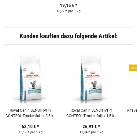
19,15 €
*
18,77 € pro 1 kg
Kunden kauften dazu folgende Artikel:
BES
Royal Canin SENSITIVITY
Royal Canin SENSITIVITY
Alfav
CONTROL Trockenfutter 3,5 kg
CONTROL Trockenfutter 1,5 kg
für Katzen
für Katzen
53,10 €
*
26,91 €
*
15,17 € pro 1 kg
17,94 € pro 1 kg