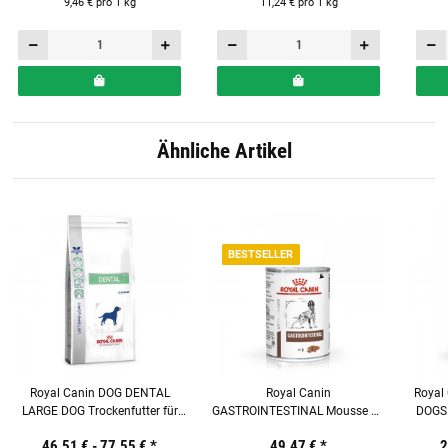
9,46 € pro 1 kg
11,24 € pro 1 kg
Ähnliche Artikel
BESTSELLER
Royal Canin DOG DENTAL
Royal Canin
Royal
LARGE DOG Trockenfutter für
GASTROINTESTINAL Mousse 12
DOGS 
Hunde
x 400g Nassfutter für Hunde
46,51 € -
77,55 €
*
49,47 €
*
2