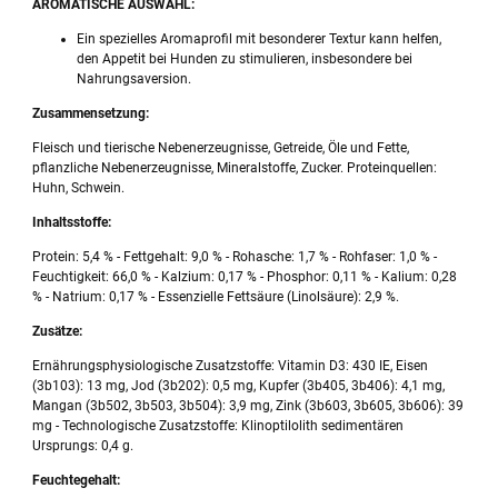
AROMATISCHE AUSWAHL:
Ein spezielles Aromaprofil mit besonderer Textur kann helfen,
den Appetit bei Hunden zu stimulieren, insbesondere bei
Nahrungsaversion.
Zusammensetzung:
Fleisch und tierische Nebenerzeugnisse, Getreide, Öle und Fette,
pflanzliche Nebenerzeugnisse, Mineralstoffe, Zucker. Proteinquellen:
Huhn, Schwein.
Inhaltsstoffe:
Protein: 5,4 % - Fettgehalt: 9,0 % - Rohasche: 1,7 % - Rohfaser: 1,0 % -
Feuchtigkeit: 66,0 % - Kalzium: 0,17 % - Phosphor: 0,11 % - Kalium: 0,28
% - Natrium: 0,17 % - Essenzielle Fettsäure (Linolsäure): 2,9 %.
Zusätze:
Ernährungsphysiologische Zusatzstoffe: Vitamin D3: 430 IE, Eisen
(3b103): 13 mg, Jod (3b202): 0,5 mg, Kupfer (3b405, 3b406): 4,1 mg,
Mangan (3b502, 3b503, 3b504): 3,9 mg, Zink (3b603, 3b605, 3b606): 39
mg - Technologische Zusatzstoffe: Klinoptilolith sedimentären
Ursprungs: 0,4 g.
Feuchtegehalt: