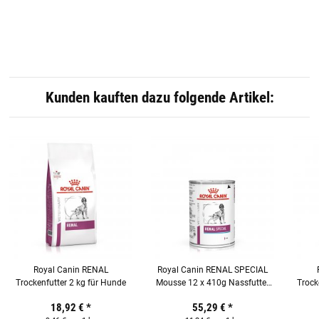
Kunden kauften dazu folgende Artikel:
Royal Canin RENAL
Royal Canin RENAL SPECIAL
Trockenfutter 2 kg für Hunde
Mousse 12 x 410g Nassfutter
Trock
für Hunde
18,92 €
*
55,29 €
*