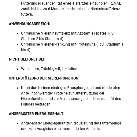
Fütterungsdauer den Rat eines Tierarztes einzuholen. RENAL
zunächst bis zu 6 Monate bei chronischer Niereninsuffizienz
füttern.
ANWENDUNGSBEREICH:
Chronische Niereninsuffizienz mit Azotämie (spätes IRIS
Stadium 2 bis Stadium 4)
Chronische Nierenerkrankung mit Proteinurie (IRIS Stadium 1
bis 4)
NICHT GEEIGNET BEI:
Wachstum, Trächtigkeit, Laktation
UNTERSTÜTZUNG DER NIERENFUNKTION:
Kann durch einen niedrigen Phosphorgehalt und moderaten
Anteil hochwertiger Proteine zur Unterstützung der
Nierenfunktion und zur Verbesserung der Lebensqualität des
Hundes beitragen.
ANGEPASSTER ENERGIEGEHALT:
Angepasster Energiegehalt zur Reduzierung der Futtermenge
und zum Ausgleich eines verminderten Appetits.