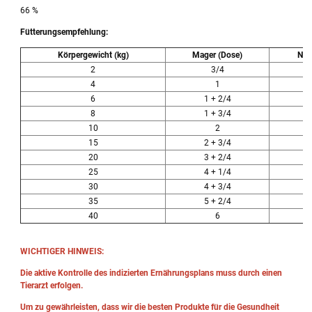
66 %
Fütterungsempfehlung:
Körpergewicht (kg)
Mager (Dose)
Nor
2
3/4
4
1
6
1 + 2/4
8
1 + 3/4
10
2
15
2 + 3/4
20
3 + 2/4
25
4 + 1/4
30
4 + 3/4
35
5 + 2/4
40
6
WICHTIGER HINWEIS:
Die aktive Kontrolle des indizierten Ernährungsplans muss durch einen
Tierarzt erfolgen.
Um zu gewährleisten, dass wir die besten Produkte für die Gesundheit