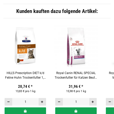
Kunden kauften dazu folgende Artikel:
HILL'S Prescription DIET k/d
Royal Canin RENAL SPECIAL
Roy
Feline Huhn Trockenfutter 1,5
Trockenfutter für Katzen Beutel
kg für Katzen
2 kg
Trocke
20,74 €
*
31,96 €
*
13,83 € pro 1 kg
15,98 € pro 1 kg