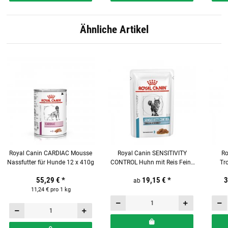
Ähnliche Artikel
Royal Canin CARDIAC Mousse
Royal Canin SENSITIVITY
Ro
Nassfutter für Hunde 12 x 410g
CONTROL Huhn mit Reis Feine
Tr
Stückchen in Soße
55,29 €
*
19,15 €
*
3
Frischebeutel für Katzen
ab
11,24 € pro 1 kg