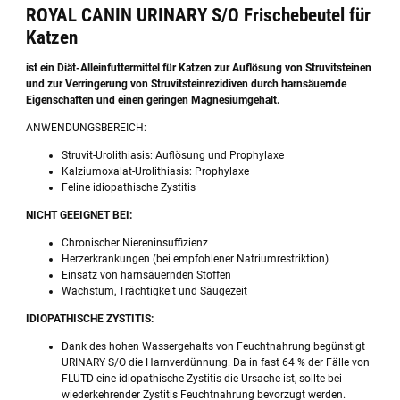
ROYAL CANIN URINARY S/O Frischebeutel für
Katzen
ist ein Diät-Alleinfuttermittel für Katzen zur Auflösung von Struvitsteinen
und zur Verringerung von Struvitsteinrezidiven durch harnsäuernde
Eigenschaften und einen geringen Magnesiumgehalt.
ANWENDUNGSBEREICH:
Struvit-Urolithiasis: Auflösung und Prophylaxe
Kalziumoxalat-Urolithiasis: Prophylaxe
Feline idiopathische Zystitis
NICHT GEEIGNET BEI:
Chronischer Niereninsuffizienz
Herzerkrankungen (bei empfohlener Natriumrestriktion)
Einsatz von harnsäuernden Stoffen
Wachstum, Trächtigkeit und Säugezeit
IDIOPATHISCHE ZYSTITIS:
Dank des hohen Wassergehalts von Feuchtnahrung begünstigt
URINARY S/O die Harnverdünnung. Da in fast 64 % der Fälle von
FLUTD eine idiopathische Zystitis die Ursache ist, sollte bei
wiederkehrender Zystitis Feuchtnahrung bevorzugt werden.