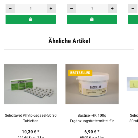
Ähnliche Artikel
BESTSELLER
Selectavet Phyto-Legasel-50 30
Bactisel-HK 100g
Sele
Tabletten
Ergänzungsfuttermittel für
30ml
Ergänzungsfuttermittel für
Hunde und Katzen
10,30 €
*
6,90 €
*
Hunde & Katzen
114,44 € pro 1 kg
69,00 € pro 1 kg