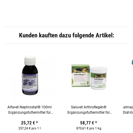
Kunden kauften dazu folgende Artikel:
Alfavet Nephrostat® 100ml
Saluvet ArthroRegén®
alma
Ergänzungsfuttermittel für
Ergänzungsfuttermittel für
Diät-E
Katzen und Hunde
Hunde, Katzen und kleine
25,72 €
*
58,77 €
*
Heimtiere 300 Tabletten
257,24 € pro 1 l
870,61 € pro 1 kg