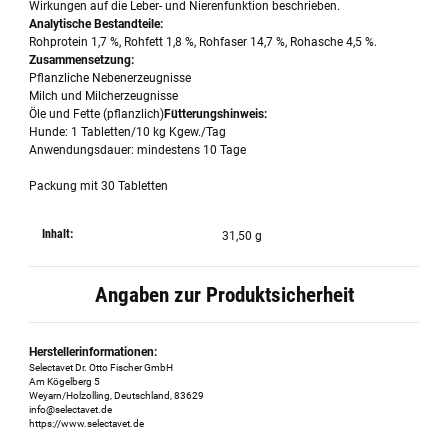
Wirkungen auf die Leber- und Nierenfunktion beschrieben.
Analytische Bestandteile:
Rohprotein 1,7 %, Rohfett 1,8 %, Rohfaser 14,7 %, Rohasche 4,5 %.
Zusammensetzung:
Pflanzliche Nebenerzeugnisse
Milch und Milcherzeugnisse
Öle und Fette (pflanzlich)
Fütterungshinweis:
Hunde: 1 Tabletten/10 kg Kgew./Tag
Anwendungsdauer: mindestens 10 Tage
Packung mit 30 Tabletten
Inhalt:
31,50 g
Angaben zur Produktsicherheit
Herstellerinformationen:
Selectavet Dr. Otto Fischer GmbH
Am Kögelberg 5
Weyarn/Holzolling, Deutschland, 83629
info@selectavet.de
https://www.selectavet.de