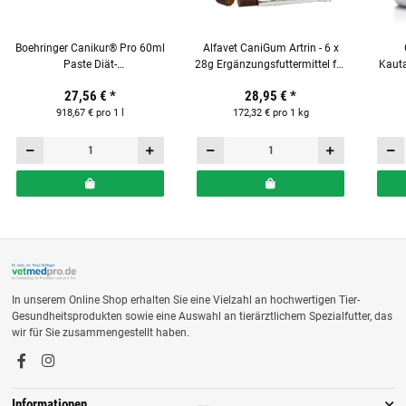
Boehringer Canikur® Pro 60ml
Alfavet CaniGum Artrin - 6 x
Paste Diät-
28g Ergänzungsfuttermittel für
Kauta
Ergänzungsfuttermittel für
Hunde
27,56 €
*
28,95 €
*
Hunde und Katzen
918,67 € pro 1 l
172,32 € pro 1 kg
In unserem Online Shop erhalten Sie eine Vielzahl an hochwertigen Tier-
Gesundheitsprodukten sowie eine Auswahl an tierärztlichem Spezialfutter, das
wir für Sie zusammengestellt haben.
Informationen