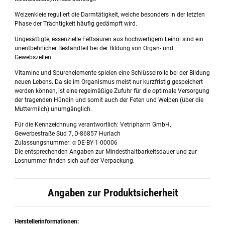
Weizenkleie reguliert die Darmtätigkeit, welche besonders in der letzten
Phase der Trächtigkeit häufig gedämpft wird.
Ungesättigte, essenzielle Fettsäuren aus hochwertigem Leinöl sind ein
unentbehrlicher Bestandteil bei der Bildung von Organ- und
Gewebszellen.
Vitamine und Spurenelemente spielen eine Schlüsselrolle bei der Bildung
neuen Lebens. Da sie im Organismus meist nur kurzfristig gespeichert
werden können, ist eine regelmäßige Zufuhr für die optimale Versorgung
der tragenden Hündin und somit auch der Feten und Welpen (über die
Muttermilch) unumgänglich.
Für die Kennzeichnung verantwortlich: Vetripharm GmbH,
Gewerbestraße Süd 7, D-86857 Hurlach
Zulassungsnummer: α DE-BY-1-00006
Die entsprechenden Angaben zur Mindesthaltbarkeitsdauer und zur
Losnummer finden sich auf der Verpackung.
Angaben zur Produktsicherheit
Herstellerinformationen: