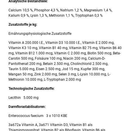
Analytische Bestandteile:
Calcium 10,5 %, Phosphor 4,3 %, Natrium 1,2 %, Magnesium 1,4 %,
Kalium 0,9 %, Lysin 1,3 %, Methionin 1,1 %, Tryptophan 0,3 %
Zusatzstoffe je kg:
Ernährungsphysiologische Zusatzstoffe
Vitamin A 200.000 I.E., Vitamin D3 10.000 I.E., Vitamin E 2.000 mg,
Vitamin K3 10 mg, Vitamin B1 40 mg, Vitamin B2 75 mg, Vitamin B6 40
mg, Vitamin B12 1.000 mcg, Vitamin C 2.000 mg, Biotin 500 mcg, Beta-
Carotin 500 mg, Folsäure 100 mg, Niacin 200 mg, Calcium-D-
Pantothenat 200 mg, Betain 2.500 mg, Cholinchlorid 2.500 mg,
Taurin 5.000 mg, Eisen 2.500 mg, Jod 15 mg, Kupfer 300 mg,
Mangan 50 mg, Zink 2.000 mg, Selen 3 mg, L-Lysin 10.000 mg, L-
Methionin 10.000 mg, L-Tryptophan 2.000 mg
Technologische Zusatzstoffe:
Lecithin 5.000 mg
Darmflorastabilisatoren:
Enterococcus faecium 3 x 1010 KBE
3a672a Vitamin A, 3a671 Vitamin D3, Vitamin B1 als
Thiaminmononitrat, Vitamin B2 als Riboflavin, Vitamin B6 als