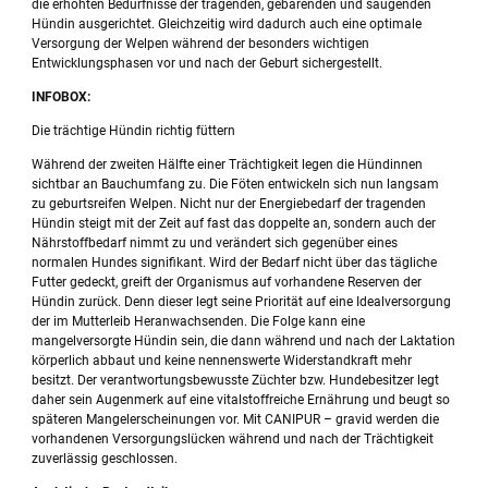
die erhöhten Bedürfnisse der tragenden, gebärenden und säugenden
Hündin ausgerichtet. Gleichzeitig wird dadurch auch eine optimale
Versorgung der Welpen während der besonders wichtigen
Entwicklungsphasen vor und nach der Geburt sichergestellt.
INFOBOX:
Die trächtige Hündin richtig füttern
Während der zweiten Hälfte einer Trächtigkeit legen die Hündinnen
sichtbar an Bauchumfang zu. Die Föten entwickeln sich nun langsam
zu geburtsreifen Welpen. Nicht nur der Energiebedarf der tragenden
Hündin steigt mit der Zeit auf fast das doppelte an, sondern auch der
Nährstoffbedarf nimmt zu und verändert sich gegenüber eines
normalen Hundes signifikant. Wird der Bedarf nicht über das tägliche
Futter gedeckt, greift der Organismus auf vorhandene Reserven der
Hündin zurück. Denn dieser legt seine Priorität auf eine Idealversorgung
der im Mutterleib Heranwachsenden. Die Folge kann eine
mangelversorgte Hündin sein, die dann während und nach der Laktation
körperlich abbaut und keine nennenswerte Widerstandkraft mehr
besitzt. Der verantwortungsbewusste Züchter bzw. Hundebesitzer legt
daher sein Augenmerk auf eine vitalstoffreiche Ernährung und beugt so
späteren Mangelerscheinungen vor. Mit CANIPUR – gravid werden die
vorhandenen Versorgungslücken während und nach der Trächtigkeit
zuverlässig geschlossen.