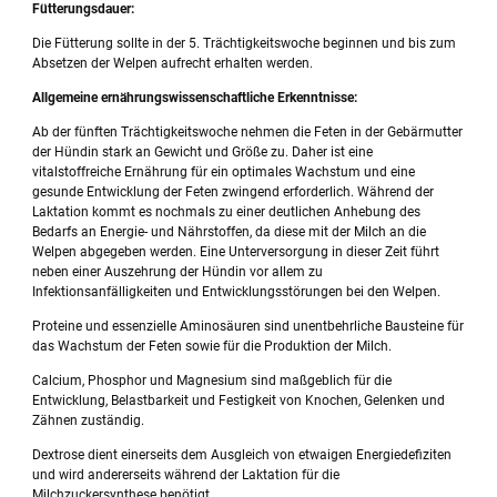
Fütterungsdauer:
Die Fütterung sollte in der 5. Trächtigkeitswoche beginnen und bis zum
Absetzen der Welpen aufrecht erhalten werden.
Allgemeine ernährungswissenschaftliche Erkenntnisse:
Ab der fünften Trächtigkeitswoche nehmen die Feten in der Gebärmutter
der Hündin stark an Gewicht und Größe zu. Daher ist eine
vitalstoffreiche Ernährung für ein optimales Wachstum und eine
gesunde Entwicklung der Feten zwingend erforderlich. Während der
Laktation kommt es nochmals zu einer deutlichen Anhebung des
Bedarfs an Energie- und Nährstoffen, da diese mit der Milch an die
Welpen abgegeben werden. Eine Unterversorgung in dieser Zeit führt
neben einer Auszehrung der Hündin vor allem zu
Infektionsanfälligkeiten und Entwicklungsstörungen bei den Welpen.
Proteine und essenzielle Aminosäuren sind unentbehrliche Bausteine für
das Wachstum der Feten sowie für die Produktion der Milch.
Calcium, Phosphor und Magnesium sind maßgeblich für die
Entwicklung, Belastbarkeit und Festigkeit von Knochen, Gelenken und
Zähnen zuständig.
Dextrose dient einerseits dem Ausgleich von etwaigen Energiedefiziten
und wird andererseits während der Laktation für die
Milchzuckersynthese benötigt.