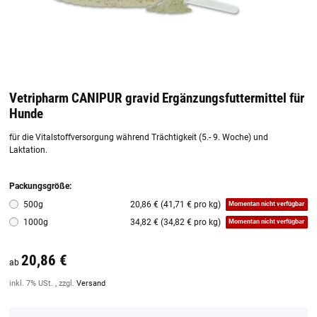
Vetripharm CANIPUR gravid Ergänzungsfuttermittel für
Hunde
für die Vitalstoffversorgung während Trächtigkeit (5.- 9. Woche) und
Laktation.
Packungsgröße:
500g
20,86 € (41,71 € pro kg)
Momentan nicht verfügbar
1000g
34,82 € (34,82 € pro kg)
Momentan nicht verfügbar
20,86 €
ab
inkl. 7% USt. , zzgl.
Versand