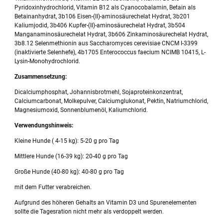
Pyridoxinhydrochlorid, Vitamin B12 als Cyanocobalamin, Betain als
Betainanhydrat, 3b106 Eisen-(II)-aminosäurechelat Hydrat, 3b201
Kaliumjodid, 3b406 Kupfer-(II)-aminosäurechelat Hydrat, 3b504
Manganaminosäurechelat Hydrat, 3b606 Zinkaminosäurechelat Hydrat,
3b8.12 Selenmethionin aus Saccharomyces cerevisiae CNCM I-3399
(inaktivierte Selenhefe), 4b1705 Enterococcus faecium NCIMB 10415, L-
Lysin-Monohydrochlorid.
Zusammensetzung:
Dicalciumphosphat, Johannisbrotmehl, Sojaproteinkonzentrat,
Calciumcarbonat, Molkepulver, Calciumglukonat, Pektin, Natriumchlorid,
Magnesiumoxid, Sonnenblumenöl, Kaliumchlorid.
Verwendungshinweis:
Kleine Hunde ( 4-15 kg): 5-20 g pro Tag
Mittlere Hunde (16-39 kg): 20-40 g pro Tag
Große Hunde (40-80 kg): 40-80 g pro Tag
mit dem Futter verabreichen.
Aufgrund des höheren Gehalts an Vitamin D3 und Spurenelementen
sollte die Tagesration nicht mehr als verdoppelt werden.