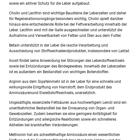
sowie ein aktiver Schutz für die Leber aufgebaut.
Cholin und Lecithin sind wichtige Bausteine der Leberzellen und daher
für Regenerationsvorgänge besonders wichtig; Cholin spielt darüber
hinaus eine entscheidende Rolle bei der Fettverarbeitung innerhalb der
Leber. Lecithin wird mit der Galle ausgeschieden und unterstützt die
Aufnahme und Verwertbarkeit von Fetten und Ölen aus dem Futter.
Betain unterstützt in der Leber die rasche Verarbeitung und
Ausscheidung von Stoffwechselendprodukten, insbesondere von Laktat.
Inosit findet seine Anwendung bei Störungen des Leberstoffwechsels
sowie bei Entzündungen des Bindegewebes. Innerhalb der Leberzellen
ist es außerdem ein Bestandteil von wichtigen Botenstoffen.
Arginin aus dem Sojafeinmehl ist in der Leber für eine schnelle und
wirkungsvolle Entgiftung von Harnstoff, dem Endprodukt des
Aminosäurenund Eiweißstoffwechsels, unersetzlich.
Ungesättigte, essenzielle Fettsäuren aus hochwertigem Leinöl sind ein
unentbehrlicher Bestandteil bei der Erneuerung von Organ- und
Gewebszellen. Zudem bewirken sie eine geringere Anfälligkeit für
Entzündungen und allergische Reaktionen sowie ein schnelleres
Abheilen bei krankhaften Veränderungen.
Methionin hat als schwefelhaltige Aminosäure einen wesentlichen