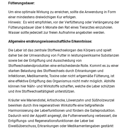
Fütterungsdauer:
Um eine optimale Wirkung zu erreichen, sollte die Anwendung in Form
einer mindestens dreiwöchigen Kur erfolgen.
Hinweis: Es wird empfohlen, vor der Verfütterung oder Verlängerung der
Fütterungsdauer über 6 Monate den Rat eines Tierarztes einzuholen.
Wasser sollte jederzeit zur freien Aufnahme angeboten werden.
Allgemeine ernährungswissenschaftliche Erkenntnisse:
Die Leber ist das zentrale Stoffwechselorgan des Körpers und spielt
daher bei der Umwandlung von Futter in leistungswirksame Substanzen
sowie bei der Entgiftung und Ausscheidung von
Stoffwechselendprodukten eine entscheidende Rolle. Kommt es zu einer
starken Belastung des Stoffwechsels durch Erkrankungen und
Infektionen, Medikamente, Toxine oder nicht artgemäße Fütterung, ist
eine effektive Entgiftung des Organismus nicht mehr möglich. Abhilfe
können hier Nähr- und Wirkstoffe schaffen, welche die Leber schützen
und ihre Stoffwechseltätigkeit unterstützen.
Kräuter wie Mariendistel, Artischocke, Löwenzahn und Süßholzwurzel
bewirken durch ihre regenerativen Wirkstoffe eine tiefgreifende
Harmonisierung der Leberfunktionen und fördern die Galleproduktion.
Dadurch wird der Appetit angeregt, die Futterverwertung verbessert, die
Entgiftungs- und Regenerationsfunktionen der Leber bei
Eiweißüberschuss, Erkrankungen oder Medikamentengaben gestärkt