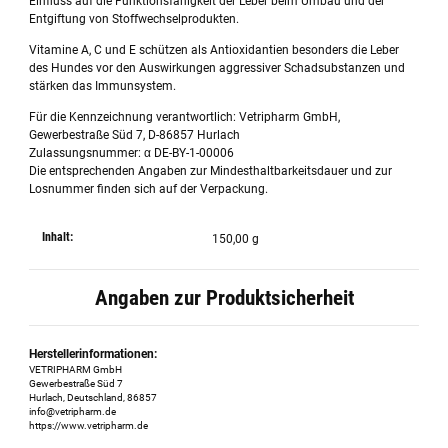
Einfluss auf die Funktionsfähigkeit der Leber beim Umbau und der
Entgiftung von Stoffwechselprodukten.
Vitamine A, C und E schützen als Antioxidantien besonders die Leber
des Hundes vor den Auswirkungen aggressiver Schadsubstanzen und
stärken das Immunsystem.
Für die Kennzeichnung verantwortlich: Vetripharm GmbH,
Gewerbestraße Süd 7, D-86857 Hurlach
Zulassungsnummer: α DE-BY-1-00006
Die entsprechenden Angaben zur Mindesthaltbarkeitsdauer und zur
Losnummer finden sich auf der Verpackung.
Inhalt:
150,00 g
Angaben zur Produktsicherheit
Herstellerinformationen:
VETRIPHARM GmbH
Gewerbestraße Süd 7
Hurlach, Deutschland, 86857
info@vetripharm.de
https://www.vetripharm.de