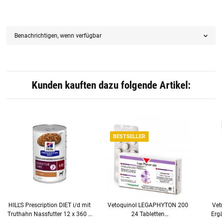
Benachrichtigen, wenn verfügbar
Kunden kauften dazu folgende Artikel:
BESTSELLER
HILL'S Prescription DIET i/d mit
Vetoquinol LEGAPHYTON 200
Vet
Truthahn Nassfutter 12 x 360 g
24 Tabletten
Ergä