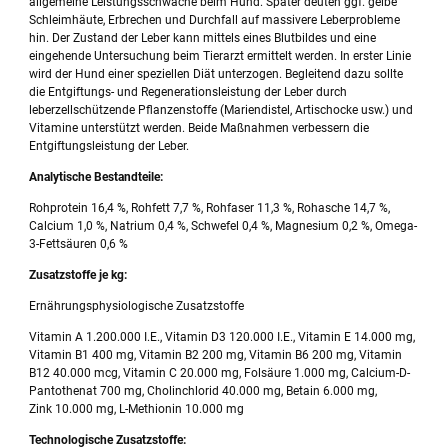
allgemeine Leistungsschwäche beim Hund. Später deuten ggf. gelbe
Schleimhäute, Erbrechen und Durchfall auf massivere Leberprobleme
hin. Der Zustand der Leber kann mittels eines Blutbildes und eine
eingehende Untersuchung beim Tierarzt ermittelt werden. In erster Linie
wird der Hund einer speziellen Diät unterzogen. Begleitend dazu sollte
die Entgiftungs- und Regenerationsleistung der Leber durch
leberzellschützende Pflanzenstoffe (Mariendistel, Artischocke usw.) und
Vitamine unterstützt werden. Beide Maßnahmen verbessern die
Entgiftungsleistung der Leber.
Analytische Bestandteile:
Rohprotein 16,4 %, Rohfett 7,7 %, Rohfaser 11,3 %, Rohasche 14,7 %,
Calcium 1,0 %, Natrium 0,4 %, Schwefel 0,4 %, Magnesium 0,2 %, Omega-
3-Fettsäuren 0,6 %
Zusatzstoffe je kg:
Ernährungsphysiologische Zusatzstoffe
Vitamin A 1.200.000 I.E., Vitamin D3 120.000 I.E., Vitamin E 14.000 mg,
Vitamin B1 400 mg, Vitamin B2 200 mg, Vitamin B6 200 mg, Vitamin
B12 40.000 mcg, Vitamin C 20.000 mg, Folsäure 1.000 mg, Calcium-D-
Pantothenat 700 mg, Cholinchlorid 40.000 mg, Betain 6.000 mg,
Zink 10.000 mg, L-Methionin 10.000 mg
Technologische Zusatzstoffe: