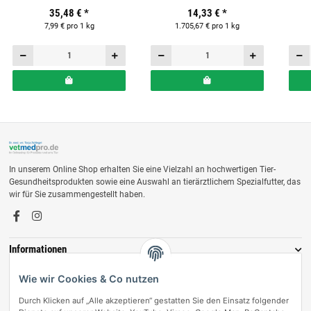
Dosen für Hunde
Ergänzungsfuttermittel für
35,48 €
*
14,33 €
*
Hunde & Katzen
7,99 € pro 1 kg
1.705,67 € pro 1 kg
In unserem Online Shop erhalten Sie eine Vielzahl an hochwertigen Tier-
Gesundheitsprodukten sowie eine Auswahl an tierärztlichem Spezialfutter, das
wir für Sie zusammengestellt haben.
Informationen
Zahlungsmöglichkeiten
Wie wir Cookies & Co nutzen
Durch Klicken auf „Alle akzeptieren“ gestatten Sie den Einsatz folgender