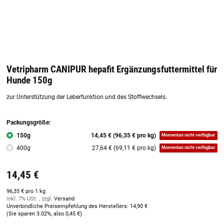
Vetripharm CANIPUR hepafit Ergänzungsfuttermittel für
Hunde 150g
zur Unterstützung der Leberfunktion und des Stoffwechsels.
Packungsgröße:
150g
14,45 € (96,35 € pro kg)
Momentan nicht verfügbar
400g
27,64 € (69,11 € pro kg)
Momentan nicht verfügbar
14,45 €
96,35 € pro 1 kg
inkl. 7% USt. , zzgl.
Versand
Unverbindliche Preisempfehlung des Herstellers
:
14,90 €
(Sie sparen
3.02%
, also
0,45 €
)