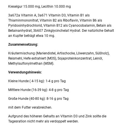
Kieselgur 15.000 mg, Lecithin 10.000 mg
3a672a Vitamin A, 3a671 Vitamin D3, Vitamin B1 als
Thiaminmononitrat, Vitamin B2 als Riboflavin, Vitamin B6 als
Pyridoxinhydrochlorid, Vitamin B12 als Cyanocobalamin, Betain als
Betainanhydrat, 3b607 Zinkglycinchelat Hydrat. Der natürliche Gehalt
an Kupfer beträgt etwa 10 mg.
Zusammensetzung:
Kräutermischung (Mariendistel, Artischocke, Löwenzahn, Süßholz),
Reismehl, Hefe extrahiert (MOS), Sojaproteinkonzentrat, Leinöl,
Methylsulfonylmethan (MSM).
Verwendungshinweis:
Kleine Hunde ( 4-15 kg): 1-4 g pro Tag
Mittlere Hunde (16-39 kg): 4-8 g pro Tag
Große Hunde (40-80 kg): 8-16 g pro Tag
mit dem Futter verabreichen.
Aufgrund des höheren Gehalts an Vitamin D3 und Zink sollte die
Tagesration nicht mehr als verdoppelt werden.