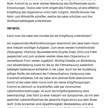
Rolle. Kommt es zu einer starken Belastung des Stoffwechsels durch
Erkrankungen, Toxine oder nicht artgemäße Fütterung, ist eine effektive
Entgiftung des Organismus nicht mehr möglich. Abhilfe können hier
Nähr- und Wirkstoffe schaffen, welche die Leber schützen und ihre
Stoffwechseltätigkeit unterstützen.
INFOBOX:
Kann man die Leber des Hundes bei der Entgiftung unterstützen?
Als sogenanntes Multifunktionsorgan übernimmt die Leber beim Hund
eine Vielzahl wichtiger Aufgaben. Zum einen werden Kohlenhydrate
(Glykogene), Vitamine, Spurenelemente (Kupfer, Eisen, Zink) und Fette
gespeichert und zum anderen werden diese dem Organismus in
verwertbarer Form wieder zugeführt. Wichtig Eiweiße zur Blutbildung
und Abwehrleistung sowie für die an der Fettverdauung wesentlich
beteiligte Gallensäure entstehen in der Leber. Auch bei der Ausleitung
giftiger Stoffe, die während der Futteraufnahme, Verdauung oder
Krankheit entstehen, hat die Leber eine zentrale Rolle übernommen.
Somit ist die Leber beim Hund nicht ein reines Entgiftungsorgan.
Kommt es dennoch zu krankhaften oder gar chronischen
Leberfunktionsstörungen, ist auch die Entgiftungsleistung stark
beeinträchtigt. Dies führt zu einer Vielzahl von Symptomen, da mit dem
gestörten Leberstoffwechsel der gesamte Organismus aus dem Ruder
läuft. Erste Anzeichen sind Appetitlosigkeit, Muskelabbau und eine