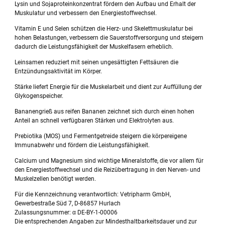
Lysin und Sojaproteinkonzentrat fördern den Aufbau und Erhalt der
Muskulatur und verbes­sern den Energiestoffwechsel.
Vitamin E und Selen schützen die Herz- und Skelettmuskulatur bei
hohen Belastungen, ver­bessern die Sauerstoffversorgung und steigern
dadurch die Leistungsfähigkeit der Muskelfa­sern erheblich.
Leinsamen reduziert mit seinen ungesättigten Fettsäuren die
Entzündungsaktivität im Körper.
Stärke liefert Energie für die Muskelarbeit und dient zur Auffüllung der
Glykogenspeicher.
Bananengrieß aus reifen Bananen zeichnet sich durch einen hohen
Anteil an schnell verfüg­baren Stärken und Elektrolyten aus.
Prebiotika (MOS) und Fermentgetreide stei­gern die körpereigene
Immunabwehr und för­dern die Leistungsfähigkeit.
Calcium und Magnesium sind wichtige Mine­ralstoffe, die vor allem für
den Energiestoffwech­sel und die Reizübertragung in den Nerven- und
Muskelzellen benötigt werden.
Für die Kennzeichnung verantwortlich: Vetripharm GmbH,
Gewerbestraße Süd 7, D-86857 Hurlach
Zulassungsnummer: α DE-BY-1-00006
Die entsprechenden Angaben zur Mindesthaltbarkeitsdauer und zur