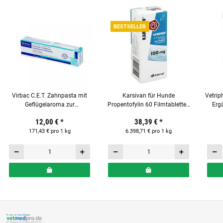
BESTSELLER
Virbac C.E.T. Zahnpasta mit
Karsivan für Hunde
Vetrip
Geflügelaroma zur
Propentofylin 60 Filmtabletten
Ergä
enzymatischen Hunde
100 mg
12,00 €
*
38,39 €
*
Zahnpflege
171,43 € pro 1 kg
6.398,71 € pro 1 kg