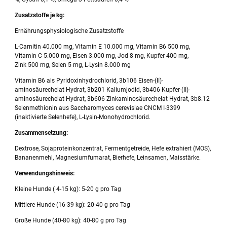
Zusatzstoffe je kg:
Ernährungsphysiologische Zusatzstoffe
L-Carnitin 40.000 mg, Vitamin E 10.000 mg, Vitamin B6 500 mg,
Vitamin C 5.000 mg, Eisen 3.000 mg, Jod 8 mg, Kupfer 400 mg,
Zink 500 mg, Selen 5 mg, L-Lysin 8.000 mg
Vitamin B6 als Pyridoxinhydrochlorid, 3b106 Eisen-(II)-
aminosäurechelat Hydrat, 3b201 Kaliumjodid, 3b406 Kupfer-(II)-
aminosäurechelat Hydrat, 3b606 Zinkaminosäurechelat Hydrat, 3b8.12
Selenmethionin aus Saccharomyces cerevisiae CNCM I-3399
(inaktivierte Selenhefe), L-Lysin-Monohydrochlorid.
Zusammensetzung:
Dextrose, Sojaproteinkonzentrat, Fermentgetreide, Hefe extrahiert (MOS),
Bananenmehl, Magnesiumfumarat, Bierhefe, Leinsamen, Maisstärke.
Verwendungshinweis:
Kleine Hunde ( 4-15 kg): 5-20 g pro Tag
Mittlere Hunde (16-39 kg): 20-40 g pro Tag
Große Hunde (40-80 kg): 40-80 g pro Tag