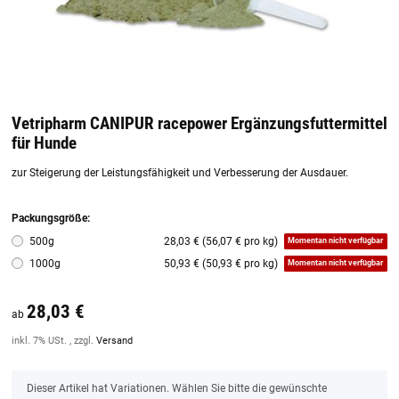
Vetripharm CANIPUR racepower Ergänzungsfuttermittel
für Hunde
zur Steigerung der Leistungsfähigkeit und Verbesserung der Ausdauer.
Packungsgröße:
500g
28,03 € (56,07 € pro kg)
Momentan nicht verfügbar
1000g
50,93 € (50,93 € pro kg)
Momentan nicht verfügbar
28,03 €
ab
inkl. 7% USt. , zzgl.
Versand
x
Dieser Artikel hat Variationen. Wählen Sie bitte die gewünschte