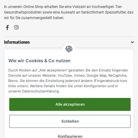
In unserem Online Shop erhalten Sie eine Vielzahl an hochwertigen Tier-
Gesundheitsprodukten sowie eine Auswahl an tierärztlichem Spezialfutter, das
wir für Sie zusammengestellt haben.
Informationen
Zahlungsmöglichkeiten
Wie wir Cookies & Co nutzen
Durch Klicken auf „Alle akzeptieren“ gestatten Sie den Einsatz folgender
Dienste auf unserer Website: YouTube, Vimeo, Google Map, ReCaptcha,
Brevo. Sie können die Einstellung jederzeit ändern (Fingerabdruck-Icon
links unten). Weitere Details finden Sie unter
Konfigurieren
und in
unserer
Datenschutzerklärung
.
Alle akzeptieren
Vertrag widerrufen
Schließen
© vetmedpro.de
• * Alle Preise inkl. gesetzlicher USt., zzgl.
Versand
.
Umsetzung durch Themeart
• Powered by
JTL-Shop
Konfigurieren