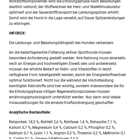
Wirkstoffkomponenten wird die Erholungsphase nach Belastungen
deutlich verkürzt, der Stoffwechsel der Herz- und Skelettmuskulatur
optimiert und der Sauerstofftransport bei Leistungsspitzen erhöht.
Somit wird der Hund in die Lage versetzt, auf Dauer Spitzenleistungen
zu erbringen.
INFOBOX:
Die Leistungs- und Belastungsfähigkeit des Hundes verbessern
An die bedarfsgerechte Fütterung aktiver Sporthunde müssen
besondere Anforderung gestellt werden. Ihre Nahrung muss einerseits
reich an Energie und hochwertigem Eiweiß sein und andererseits
müssen der erhöhte Bedarf an Nähr- und Vitalstoffen in leicht
verfügbarer Form bereitgestellt werden, damit der Energiestoffwechsel
optimal funktioniert. Nicht nur die während der Höchstleistung
benötigten Nährstoffe sind hier wichtig, sondern insbesondere die für
die Erholungsphase nötigen Regenerationsprozesse müssen
ernährungsphysiologisch unterstützt werden. Nur dann sind ideale
Voraussetzungen für die erneute Kraftanstrengung geschaffen.
Analytische Bestandteile:
Rohprotein 18,5 %, Rohfett 2,6 %, Rohfaser 1,6 %, Rohasche 7,1 %,
Kalium 0,7 %, Magnesium 0,4 %, Calcium 0,2 %, Phosphor 0,2 %,
Natrium 0,1 %, Lysin 1,1 %, Arginin 0,3 %, Threonin 0,2 %, Methionin 0,1
%, Cystin 0,1 %, Omega-3-Fettsäuren 0,4 %