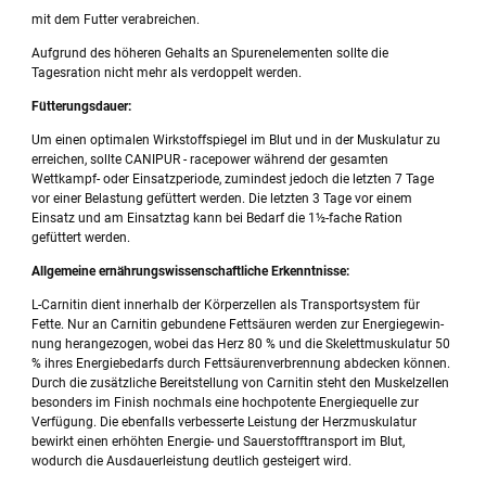
mit dem Futter verabreichen.
Aufgrund des höheren Gehalts an Spurenelementen sollte die
Tagesration nicht mehr als verdoppelt werden.
Fütterungsdauer:
Um einen optimalen Wirkstoffspiegel im Blut und in der Muskulatur zu
erreichen, sollte CANIPUR - racepower während der gesamten
Wettkampf- oder Einsatzperiode, zumindest jedoch die letzten 7 Tage
vor einer Belastung gefüttert werden. Die letzten 3 Tage vor einem
Einsatz und am Einsatztag kann bei Bedarf die 1½-fache Ration
gefüttert werden.
Allgemeine ernährungswissenschaftliche Erkenntnisse:
L-Carnitin dient innerhalb der Körperzellen als Transportsystem für
Fette. Nur an Carnitin ge­bundene Fettsäuren werden zur Energiegewin­
nung herangezogen, wobei das Herz 80 % und die Skelettmuskulatur 50
% ihres Energiebe­darfs durch Fettsäurenverbrennung abdecken können.
Durch die zusätzliche Bereitstellung von Carnitin steht den Muskelzellen
besonders im Finish nochmals eine hochpotente Energie­quelle zur
Verfügung. Die ebenfalls verbesser­te Leistung der Herzmuskulatur
bewirkt einen erhöhten Energie- und Sauerstofftransport im Blut,
wodurch die Ausdauerleistung deutlich ge­steigert wird.