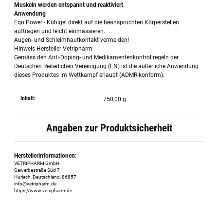
Muskeln werden entspannt und reaktiviert.
Anwendung
EquiPower - Kühlgel direkt auf die beanspruchten Körperstellen
auftragen und leicht einmassieren.
Augen- und Schleimhautkontakt vermeiden!
Hinweis Hersteller Vetripharm
Gemäss den Anti-Doping- und Medikamentenkontrollregeln der
Deutschen Reiterlichen Vereinigung (FN) ist die äußerliche Anwendung
dieses Produktes im Wettkampf erlaubt (ADMR-konform).
Inhalt:
750,00 g
Angaben zur Produktsicherheit
Herstellerinformationen:
VETRIPHARM GmbH
Gewerbestraße Süd 7
Hurlach, Deutschland, 86857
info@vetripharm.de
https://www.vetripharm.de