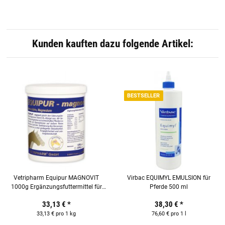
Kunden kauften dazu folgende Artikel:
BESTSELLER
Vetripharm Equipur MAGNOVIT
Virbac EQUIMYL EMULSION für
1000g Ergänzungsfuttermittel für
Pferde 500 ml
Pferde
33,13 €
*
38,30 €
*
33,13 € pro 1 kg
76,60 € pro 1 l