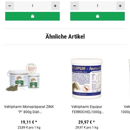
Ähnliche Artikel
Vetripharm Monopräparat ZINK
Vetripharm Equipur
Vet
"P" 800g Diät-
FERROCHEL1000g
1000g
Ergänzungsfuttermittel für
Ergänzungsfuttermittel für
19,11 €
*
29,97 €
*
Pferde
Pferde
23,89 € pro 1 kg
29,97 € pro 1 kg