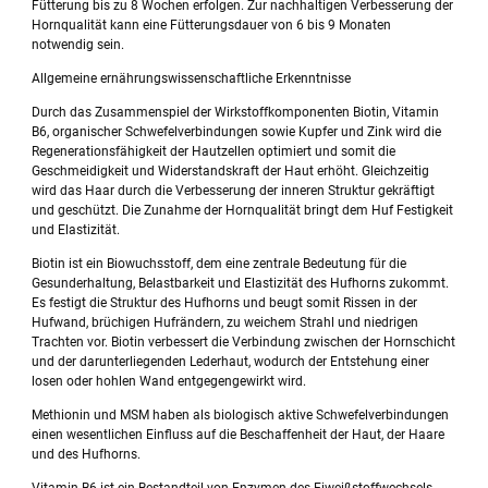
Fütterung bis zu 8 Wochen erfolgen. Zur nachhaltigen Verbesserung der
Hornqualität kann eine Fütterungsdauer von 6 bis 9 Monaten
notwendig sein.
Allgemeine ernährungswissenschaftliche Erkenntnisse
Durch das Zusammenspiel der Wirkstoffkomponenten Biotin, Vitamin
B6, organischer Schwefelverbindungen sowie Kupfer und Zink wird die
Regenerationsfähigkeit der Hautzellen optimiert und somit die
Geschmeidigkeit und Widerstandskraft der Haut erhöht. Gleichzeitig
wird das Haar durch die Verbesserung der inneren Struktur gekräftigt
und geschützt. Die Zunahme der Hornqualität bringt dem Huf Festigkeit
und Elastizität.
Biotin ist ein Biowuchsstoff, dem eine zentrale Bedeutung für die
Gesunderhaltung, Belastbarkeit und Elastizität des Hufhorns zukommt.
Es festigt die Struktur des Hufhorns und beugt somit Rissen in der
Hufwand, brüchigen Hufrändern, zu weichem Strahl und niedrigen
Trachten vor. Biotin verbessert die Verbindung zwischen der Hornschicht
und der darunterliegenden Lederhaut, wodurch der Entstehung einer
losen oder hohlen Wand entgegengewirkt wird.
Methionin und MSM haben als biologisch aktive Schwefelverbindungen
einen wesentlichen Einfluss auf die Beschaffenheit der Haut, der Haare
und des Hufhorns.