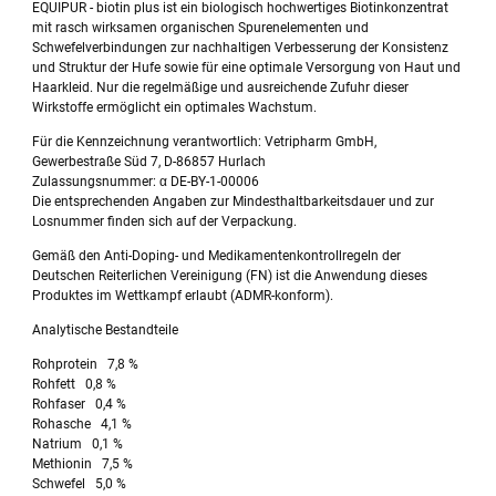
EQUIPUR - biotin plus ist ein biologisch hochwertiges Biotinkonzentrat
mit rasch wirksamen organischen Spurenelementen und
Schwefelverbindungen zur nachhaltigen Verbesserung der Konsistenz
und Struktur der Hufe sowie für eine optimale Versorgung von Haut und
Haarkleid. Nur die regelmäßige und ausreichende Zufuhr dieser
Wirkstoffe ermöglicht ein optimales Wachstum.
Für die Kennzeichnung verantwortlich: Vetripharm GmbH,
Gewerbestraße Süd 7, D-86857 Hurlach
Zulassungsnummer: α DE-BY-1-00006
Die entsprechenden Angaben zur Mindesthaltbarkeitsdauer und zur
Losnummer finden sich auf der Verpackung.
Gemäß den Anti-Doping- und Medikamentenkontrollregeln der
Deutschen Reiterlichen Vereinigung (FN) ist die Anwendung dieses
Produktes im Wettkampf erlaubt (ADMR-konform).
Analytische Bestandteile
Rohprotein 7,8 %
Rohfett 0,8 %
Rohfaser 0,4 %
Rohasche 4,1 %
Natrium 0,1 %
Methionin 7,5 %
Schwefel 5,0 %