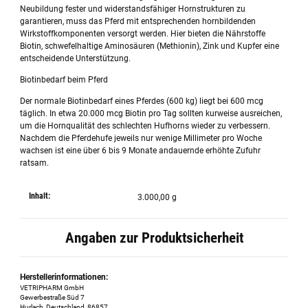
Neubildung fester und widerstandsfähiger Hornstrukturen zu
garantieren, muss das Pferd mit entsprechenden hornbildenden
Wirkstoffkomponenten versorgt werden. Hier bieten die Nährstoffe
Biotin, schwefelhaltige Aminosäuren (Methionin), Zink und Kupfer eine
entscheidende Unterstützung.
Biotinbedarf beim Pferd
Der normale Biotinbedarf eines Pferdes (600 kg) liegt bei 600 mcg
täglich. In etwa 20.000 mcg Biotin pro Tag sollten kurweise ausreichen,
um die Hornqualität des schlechten Hufhorns wieder zu verbessern.
Nachdem die Pferdehufe jeweils nur wenige Millimeter pro Woche
wachsen ist eine über 6 bis 9 Monate andauernde erhöhte Zufuhr
ratsam.
Inhalt:
3.000,00 g
Angaben zur Produktsicherheit
Herstellerinformationen:
VETRIPHARM GmbH
Gewerbestraße Süd 7
Hurlach, Deutschland, 86857