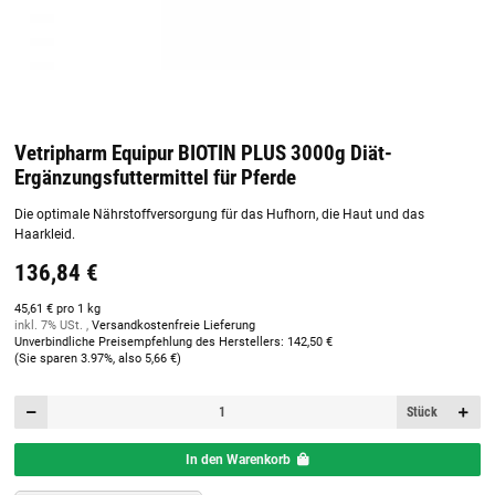
Vetripharm Equipur BIOTIN PLUS 3000g Diät-
Ergänzungsfuttermittel für Pferde
Die optimale Nährstoffversorgung für das Hufhorn, die Haut und das
Haarkleid.
136,84 €
45,61 € pro 1 kg
inkl. 7% USt. ,
Versandkostenfreie Lieferung
Unverbindliche Preisempfehlung des Herstellers
:
142,50 €
(Sie sparen
3.97%
, also
5,66 €
)
Stück
In den Warenkorb