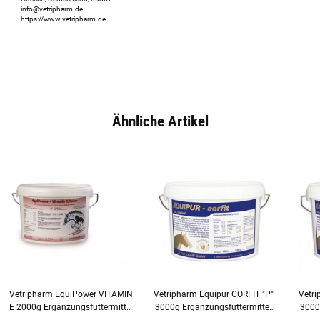
info@vetripharm.de
https://www.vetripharm.de
Ähnliche Artikel
Vetripharm EquiPower VITAMIN
Vetripharm Equipur CORFIT "P"
Vetr
E 2000g Ergänzungsfuttermittel
3000g Ergänzungsfuttermittel
3000g