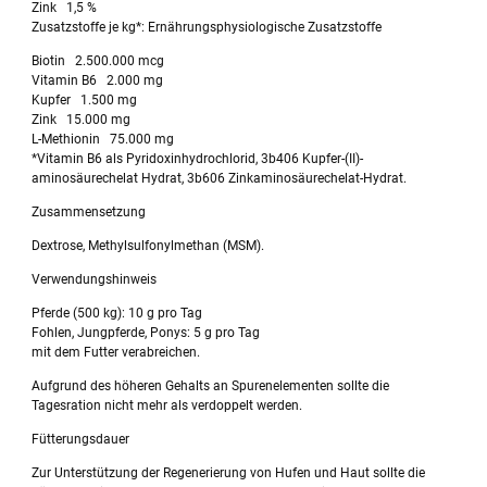
Zink 1,5 %
Zusatzstoffe je kg*: Ernährungsphysiologische Zusatzstoffe
Biotin 2.500.000 mcg
Vitamin B6 2.000 mg
Kupfer 1.500 mg
Zink 15.000 mg
L-Methionin 75.000 mg
*Vitamin B6 als Pyridoxinhydrochlorid, 3b406 Kupfer-(II)-
aminosäurechelat Hydrat, 3b606 Zinkaminosäurechelat-Hydrat.
Zusammensetzung
Dextrose, Methylsulfonylmethan (MSM).
Verwendungshinweis
Pferde (500 kg): 10 g pro Tag
Fohlen, Jungpferde, Ponys: 5 g pro Tag
mit dem Futter verabreichen.
Aufgrund des höheren Gehalts an Spurenelementen sollte die
Tagesration nicht mehr als verdoppelt werden.
Fütterungsdauer
Zur Unterstützung der Regenerierung von Hufen und Haut sollte die