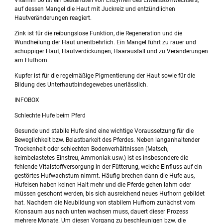
Vitamin B6 ist ein Bestandteil von Enzymen des Eiweißstoffwechsels,
auf dessen Mangel die Haut mit Juckreiz und entzündlichen
Hautveränderungen reagiert.
Zink ist für die reibungslose Funktion, die Regeneration und die
Wundheilung der Haut unentbehrlich. Ein Mangel führt zu rauer und
schuppiger Haut, Hautverdickungen, Haarausfall und zu Veränderungen
am Hufhorn.
Kupfer ist für die regelmäßige Pigmentierung der Haut sowie für die
Bildung des Unterhautbindegewebes unerlässlich.
INFOBOX
Schlechte Hufe beim Pferd
Gesunde und stabile Hufe sind eine wichtige Voraussetzung für die
Beweglichkeit bzw. Belastbarkeit des Pferdes. Neben langanhaltender
Trockenheit oder schlechten Bodenverhältnissen (Matsch,
keimbelastetes Einstreu, Ammoniak usw.) ist es insbesondere die
fehlende Vitalstoffversorgung in der Fütterung, welche Einfluss auf ein
gestörtes Hufwachstum nimmt. Häufig brechen dann die Hufe aus,
Hufeisen haben keinen Halt mehr und die Pferde gehen lahm oder
müssen geschont werden, bis sich ausreichend neues Hufhorn gebildet
hat. Nachdem die Neubildung von stabilem Hufhorn zunächst vom
Kronsaum aus nach unten wachsen muss, dauert dieser Prozess
mehrere Monate. Um diesen Vorgang zu beschleunigen bzw. die