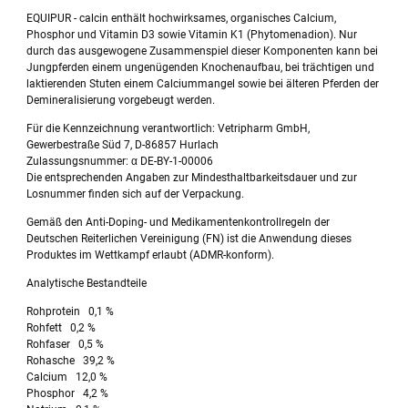
EQUIPUR - calcin enthält hochwirksames, organisches Calcium,
Phosphor und Vitamin D3 sowie Vitamin K1 (Phytomenadion). Nur
durch das ausgewogene Zusammenspiel dieser Komponenten kann bei
Jungpferden einem ungenügenden Knochenaufbau, bei trächtigen und
laktierenden Stuten einem Calciummangel sowie bei älteren Pferden der
Demineralisierung vorgebeugt werden.
Für die Kennzeichnung verantwortlich: Vetripharm GmbH,
Gewerbestraße Süd 7, D-86857 Hurlach
Zulassungsnummer: α DE-BY-1-00006
Die entsprechenden Angaben zur Mindesthaltbarkeitsdauer und zur
Losnummer finden sich auf der Verpackung.
Gemäß den Anti-Doping- und Medikamentenkontrollregeln der
Deutschen Reiterlichen Vereinigung (FN) ist die Anwendung dieses
Produktes im Wettkampf erlaubt (ADMR-konform).
Analytische Bestandteile
Rohprotein 0,1 %
Rohfett 0,2 %
Rohfaser 0,5 %
Rohasche 39,2 %
Calcium 12,0 %
Phosphor 4,2 %