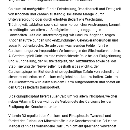
Allgemeine ernährungswissenschaftliche Erkenntnisse
Calcium ist maßgeblich für die Entwicklung, Belastbarkeit und Festigkeit
von Knochen und Zähnen zuständig. Bei einem Mangel durch
Unterversorgung oder durch erhöhten Bedarf wie Wachstum,
Trächtigkeit, Laktation sowie schwerer körperlicher Anstrengung kommt
es anfänglich vor allem zu Steifigkeiten und geringgradigen
Lahmheiten. Hält die Unterversorgung mit Calcium länger an, folgen
Knochenauftreibungen und -entzündungen, Gelenkveränderungen und
sogar Knochenbrüche. Gerade beim wachsenden Fohlen führt ein
Calciummangel zu irreparablen Verformungen der Gliedmaßenknochen.
Außerdem spielt Calcium eine entscheidende Rolle bei der Blutgerinnung
und Wundheilung, der Muskeltätigkeit, der Herzfunktion sowie bei der
Stabilisierung der Nervenzellen. Deshalb ist es wichtig, den
Calciumspiegel im Blut durch eine regelmäßige Zufuhr von schnell und
sicher resorbierbarem Calcium möglichst konstant zu halten. Calcium
in Glukonatform wird aktiv aus dem Darm aufgenommen und sofort an
den Ort des Bedarfs transportiert.
Dicalciumphosphat liefert außer Calcium vor allem Phosphor, welcher
neben Vitamin D3 der wichtigste Verbündete des Calciums bei der
Festigung der Knochenstruktur ist.
Vitamin D3 reguliert den Calcium- und Phosphorstoffwechsel und
fördert den Einbau der Mineralstoffe in die Knochenstruktur. Bei einem
Mangel kann das vorhandene Calcium nicht entsprechend verwendet