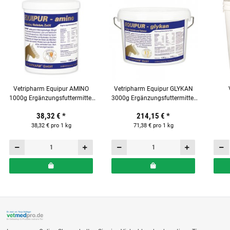
Vetripharm Equipur AMINO
Vetripharm Equipur GLYKAN
1000g Ergänzungsfuttermittel
3000g Ergänzungsfuttermittel
für Pferde
für Pferde
Ergä
38,32 €
*
214,15 €
*
38,32 € pro 1 kg
71,38 € pro 1 kg