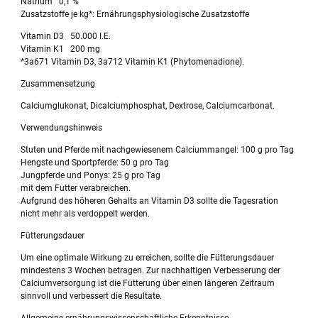
Natrium 0,1 %
Zusatzstoffe je kg*: Ernährungsphysiologische Zusatzstoffe
Vitamin D3 50.000 I.E.
Vitamin K1 200 mg
*3a671 Vitamin D3, 3a712 Vitamin K1 (Phytomenadione).
Zusammensetzung
Calciumglukonat, Dicalciumphosphat, Dextrose, Calciumcarbonat.
Verwendungshinweis
Stuten und Pferde mit nachgewiesenem Calciummangel: 100 g pro Tag
Hengste und Sportpferde: 50 g pro Tag
Jungpferde und Ponys: 25 g pro Tag
mit dem Futter verabreichen.
Aufgrund des höheren Gehalts an Vitamin D3 sollte die Tagesration
nicht mehr als verdoppelt werden.
Fütterungsdauer
Um eine optimale Wirkung zu erreichen, sollte die Fütterungsdauer
mindestens 3 Wochen betragen. Zur nachhaltigen Verbesserung der
Calciumversorgung ist die Fütterung über einen längeren Zeitraum
sinnvoll und verbessert die Resultate.