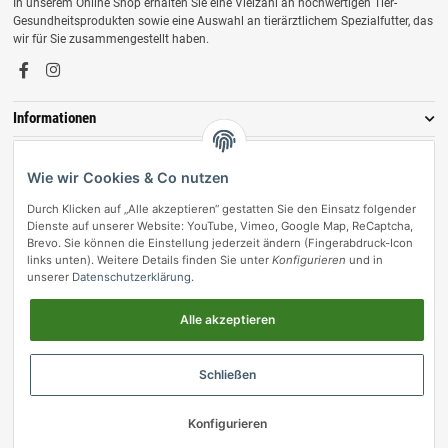
In unserem Online Shop erhalten Sie eine Vielzahl an hochwertigen Tier-
Gesundheitsprodukten sowie eine Auswahl an tierärztlichem Spezialfutter, das
wir für Sie zusammengestellt haben.
Informationen
Zahlungsmöglichkeiten
Wie wir Cookies & Co nutzen
Durch Klicken auf „Alle akzeptieren“ gestatten Sie den Einsatz folgender
Dienste auf unserer Website: YouTube, Vimeo, Google Map, ReCaptcha,
Brevo. Sie können die Einstellung jederzeit ändern (Fingerabdruck-Icon
links unten). Weitere Details finden Sie unter
Konfigurieren
und in
unserer
Datenschutzerklärung
.
Alle akzeptieren
Vertrag widerrufen
Schließen
© vetmedpro.de
• * Alle Preise inkl. gesetzlicher USt., zzgl.
Versand
.
Umsetzung durch Themeart
• Powered by
JTL-Shop
Konfigurieren