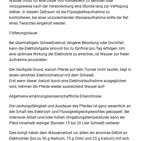
Wasser muss für eine Dauer von mindestens 20 Minuten oder
vorzugsweise nach der Verabreichung eine Stunde lang zur Verfügung
stehen. In diesem Zeitraum ist die Flüssigkeitsaufnahme zu
kontrollieren; bei einer unzureichenden Wasseraufnahme sollte der Rat
eines Tierarztes eingeholt werden.
Fütterungsdauer
Bei übermäßigem Schweißverlust, längerer Belastung oder Durchfall
kann die Elektrolytgabe sinnvoll bis zu fünfmal pro Tag erfolgen. Um
eine optimale Wirkung der Elektrolyte zu erreichen, ist Wasser zur freien
Aufnahme anzubieten.
Der häufigste Grund, warum Pferde auf dem Turnier nicht saufen, liegt in
einem erhöhten Elektrolytverlust mit dem Schweiß.
Erst wenn dieser Verlust durch eine Elektrolytaufnahme ausgeglichen
wird, nehmen die Pferde wieder ausreichend Wasser auf!
Allgemeine ernährungswissenschaftliche Erkenntnisse
Die Leistungsfähigkeit und Ausdauer des Pferdes ist ganz wesentlich an
den Erhalt des Elektrolyt- und Flüssigkeitgleichgewichtes gekoppelt. Bei
intensiver Arbeit und/oder hohen Umgebungstemperaturen kann ein
Pferd innerhalb weniger Stunden 15 bis 20 Liter Schweiß verlieren.
Dies bringt neben dem Wasserverlust vor allem ein enormes Defizit an
Elektrolyten (bis zu 50 g Natrium, 75 g Chlor und 25 g Kalium) mit sich.