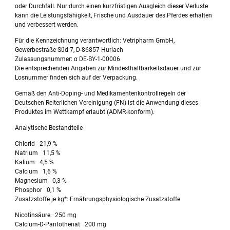
oder Durchfall. Nur durch einen kurzfristigen Ausgleich dieser Verluste
kann die Leistungsfähigkeit, Frische und Ausdauer des Pferdes erhalten
und verbessert werden.
Für die Kennzeichnung verantwortlich: Vetripharm GmbH,
Gewerbestraße Süd 7, D-86857 Hurlach
Zulassungsnummer: α DE-BY-1-00006
Die entsprechenden Angaben zur Mindesthaltbarkeitsdauer und zur
Losnummer finden sich auf der Verpackung.
Gemäß den Anti-Doping- und Medikamentenkontrollregeln der
Deutschen Reiterlichen Vereinigung (FN) ist die Anwendung dieses
Produktes im Wettkampf erlaubt (ADMR-konform).
Analytische Bestandteile
Chlorid 21,9 %
Natrium 11,5 %
Kalium 4,5 %
Calcium 1,6 %
Magnesium 0,3 %
Phosphor 0,1 %
Zusatzstoffe je kg*: Ernährungsphysiologische Zusatzstoffe
Nicotinsäure 250 mg
Calcium-D-Pantothenat 200 mg