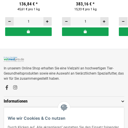
136,84 €
*
383,16 €
*
Pferde
Pferde
45,61 € pro 1 kg
15,33 € pro 1 kg
In unserem Online Shop erhalten Sie eine Vielzahl an hochwertigen Tier-
Gesundheitsprodukten sowie eine Auswahl an tierärztlichem Spezialfutter, das
wir für Sie zusammengestellt haben.
Informationen
Zahlungsmöglichkeiten
Wie wir Cookies & Co nutzen
Durch Klicken auf „Alle akzeptieren“ gestatten Sie den Einsatz folgender