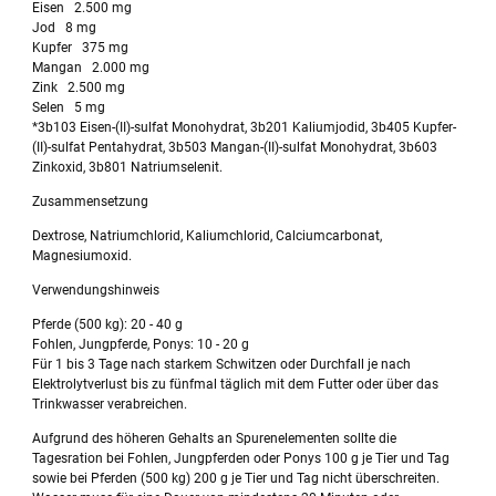
Eisen 2.500 mg
Jod 8 mg
Kupfer 375 mg
Mangan 2.000 mg
Zink 2.500 mg
Selen 5 mg
*3b103 Eisen-(II)-sulfat Monohydrat, 3b201 Kaliumjodid, 3b405 Kupfer-
(II)-sulfat Pentahydrat, 3b503 Mangan-(II)-sulfat Monohydrat, 3b603
Zinkoxid, 3b801 Natriumselenit.
Zusammensetzung
Dextrose, Natriumchlorid, Kaliumchlorid, Calciumcarbonat,
Magnesiumoxid.
Verwendungshinweis
Pferde (500 kg): 20 - 40 g
Fohlen, Jungpferde, Ponys: 10 - 20 g
Für 1 bis 3 Tage nach starkem Schwitzen oder Durchfall je nach
Elektrolytverlust bis zu fünfmal täglich mit dem Futter oder über das
Trinkwasser verabreichen.
Aufgrund des höheren Gehalts an Spurenelementen sollte die
Tagesration bei Fohlen, Jungpferden oder Ponys 100 g je Tier und Tag
sowie bei Pferden (500 kg) 200 g je Tier und Tag nicht überschreiten.