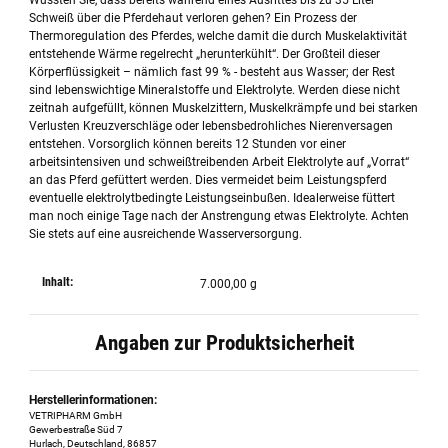
Wussten Sie, dass bereits während eines Ausrittes bis zu 35 Liter
Schweiß über die Pferdehaut verloren gehen? Ein Prozess der
Thermoregulation des Pferdes, welche damit die durch Muskelaktivität
entstehende Wärme regelrecht „herunterkühlt“. Der Großteil dieser
Körperflüssigkeit – nämlich fast 99 % - besteht aus Wasser; der Rest
sind lebenswichtige Mineralstoffe und Elektrolyte. Werden diese nicht
zeitnah aufgefüllt, können Muskelzittern, Muskelkrämpfe und bei starken
Verlusten Kreuzverschläge oder lebensbedrohliches Nierenversagen
entstehen. Vorsorglich können bereits 12 Stunden vor einer
arbeitsintensiven und schweißtreibenden Arbeit Elektrolyte auf „Vorrat“
an das Pferd gefüttert werden. Dies vermeidet beim Leistungspferd
eventuelle elektrolytbedingte Leistungseinbußen. Idealerweise füttert
man noch einige Tage nach der Anstrengung etwas Elektrolyte. Achten
Sie stets auf eine ausreichende Wasserversorgung.
Inhalt:
7.000,00 g
Angaben zur Produktsicherheit
Herstellerinformationen:
VETRIPHARM GmbH
Gewerbestraße Süd 7
Hurlach, Deutschland, 86857