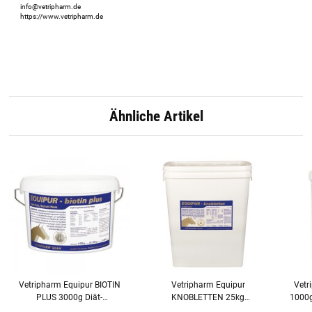
info@vetripharm.de
https://www.vetripharm.de
Ähnliche Artikel
Vetripharm Equipur BIOTIN
Vetripharm Equipur
Vetr
PLUS 3000g Diät-
KNOBLETTEN 25kg
1000g
Ergänzungsfuttermittel für
Ergänzungsfuttermittel für