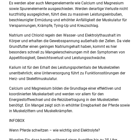
Es werden aber auch Mengenelemente wie Calcium und Magnesium
sowie Spurenelemente ausgeschieden. Werden derartige Verluste nicht
kurzfristig ausgeglichen, führt dies zu massiven Leistungseinbußen,
beschleunigter Ermüdung und erhöhter Anfälligkeit der Muskulatur für
Verspannungen, Krämpfe, Tying-Up und Kreuzschlag.
Natrium und Chlorid regeln den Wasser- und Elektrolythaushalt im
Körper und erhalten die Gewebsspannung außerhalb der Zellen. Da viele
Grundfutter einen geringen Natriumgehalt haben, kommt es hier
besonders schnell zu Mangelerscheinungen mit den Symptomen von
Appetitlosigkeit, Gewichtsverlust und Leistungsschwäche.
Kalium ist für den Erhalt des Leistungspotentials der Muskelzellen
unentbehrlich; eine Unterversorgung führt zu Funktionsstörungen der
Herz- und Skelettmuskulatur.
Calcium und Magnesium bilden die Grundlage einer effektiven und
koordinierten Muskelarbeit und werden vor allem für den
Energiestoffwechsel und die Reizübertragung in den Muskelzellen
benötigt. Ein Mangel zeigt sich in erhöhter Erregbarkeit der Pferde sowie
in Muskelzittern und Muskelkrämpfen.
INFOBOX
Wenn Pferde schwitzen – wie wichtig sind Elektrolyte?