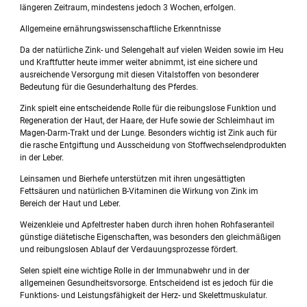
längeren Zeitraum, mindestens jedoch 3 Wochen, erfolgen.
Allgemeine ernährungswissenschaftliche Erkenntnisse
Da der natürliche Zink- und Selengehalt auf vielen Weiden sowie im Heu
und Kraftfutter heute immer weiter abnimmt, ist eine sichere und
ausreichende Versorgung mit diesen Vitalstoffen von besonderer
Bedeutung für die Gesunderhaltung des Pferdes.
Zink spielt eine entscheidende Rolle für die reibungslose Funktion und
Regeneration der Haut, der Haare, der Hufe sowie der Schleimhaut im
Magen-Darm-Trakt und der Lunge. Besonders wichtig ist Zink auch für
die rasche Entgiftung und Ausscheidung von Stoffwechselendprodukten
in der Leber.
Leinsamen und Bierhefe unterstützen mit ihren ungesättigten
Fettsäuren und natürlichen B-Vitaminen die Wirkung von Zink im
Bereich der Haut und Leber.
Weizenkleie und Apfeltrester haben durch ihren hohen Rohfaseranteil
günstige diätetische Eigenschaften, was besonders den gleichmäßigen
und reibungslosen Ablauf der Verdauungsprozesse fördert.
Selen spielt eine wichtige Rolle in der Immunabwehr und in der
allgemeinen Gesundheitsvorsorge. Entscheidend ist es jedoch für die
Funktions- und Leistungsfähigkeit der Herz- und Skelettmuskulatur.