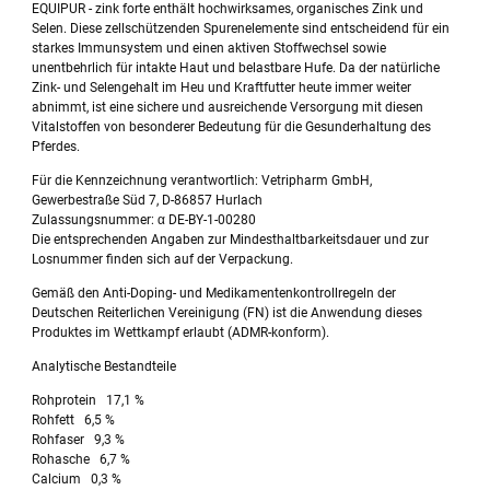
EQUIPUR - zink forte enthält hochwirksames, organisches Zink und
Selen. Diese zellschützenden Spurenelemente sind entscheidend für ein
starkes Immunsystem und einen aktiven Stoffwechsel sowie
unentbehrlich für intakte Haut und belastbare Hufe. Da der natürliche
Zink- und Selengehalt im Heu und Kraftfutter heute immer weiter
abnimmt, ist eine sichere und ausreichende Versorgung mit diesen
Vitalstoffen von besonderer Bedeutung für die Gesunderhaltung des
Pferdes.
Für die Kennzeichnung verantwortlich: Vetripharm GmbH,
Gewerbestraße Süd 7, D-86857 Hurlach
Zulassungsnummer: α DE-BY-1-00280
Die entsprechenden Angaben zur Mindesthaltbarkeitsdauer und zur
Losnummer finden sich auf der Verpackung.
Gemäß den Anti-Doping- und Medikamentenkontrollregeln der
Deutschen Reiterlichen Vereinigung (FN) ist die Anwendung dieses
Produktes im Wettkampf erlaubt (ADMR-konform).
Analytische Bestandteile
Rohprotein 17,1 %
Rohfett 6,5 %
Rohfaser 9,3 %
Rohasche 6,7 %
Calcium 0,3 %