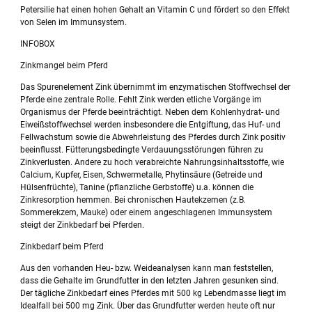
Petersilie hat einen hohen Gehalt an Vitamin C und fördert so den Effekt
von Selen im Immunsystem.
INFOBOX
Zinkmangel beim Pferd
Das Spurenelement Zink übernimmt im enzymatischen Stoffwechsel der
Pferde eine zentrale Rolle. Fehlt Zink werden etliche Vorgänge im
Organismus der Pferde beeinträchtigt. Neben dem Kohlenhydrat- und
Eiweißstoffwechsel werden insbesondere die Entgiftung, das Huf- und
Fellwachstum sowie die Abwehrleistung des Pferdes durch Zink positiv
beeinflusst. Fütterungsbedingte Verdauungsstörungen führen zu
Zinkverlusten. Andere zu hoch verabreichte Nahrungsinhaltsstoffe, wie
Calcium, Kupfer, Eisen, Schwermetalle, Phytinsäure (Getreide und
Hülsenfrüchte), Tanine (pflanzliche Gerbstoffe) u.a. können die
Zinkresorption hemmen. Bei chronischen Hautekzemen (z.B.
Sommerekzem, Mauke) oder einem angeschlagenen Immunsystem
steigt der Zinkbedarf bei Pferden.
Zinkbedarf beim Pferd
Aus den vorhanden Heu- bzw. Weideanalysen kann man feststellen,
dass die Gehalte im Grundfutter in den letzten Jahren gesunken sind.
Der tägliche Zinkbedarf eines Pferdes mit 500 kg Lebendmasse liegt im
Idealfall bei 500 mg Zink. Über das Grundfutter werden heute oft nur