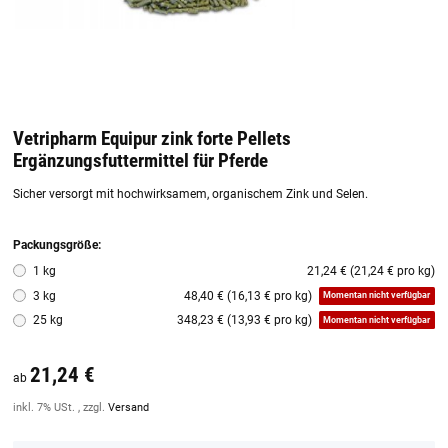
Vetripharm Equipur zink forte Pellets
Ergänzungsfuttermittel für Pferde
Sicher versorgt mit hochwirksamem, organischem Zink und Selen.
Packungsgröße:
1 kg
21,24 € (21,24 € pro kg)
3 kg
48,40 € (16,13 € pro kg)
Momentan nicht verfügbar
25 kg
348,23 € (13,93 € pro kg)
Momentan nicht verfügbar
21,24 €
ab
inkl. 7% USt. , zzgl.
Versand