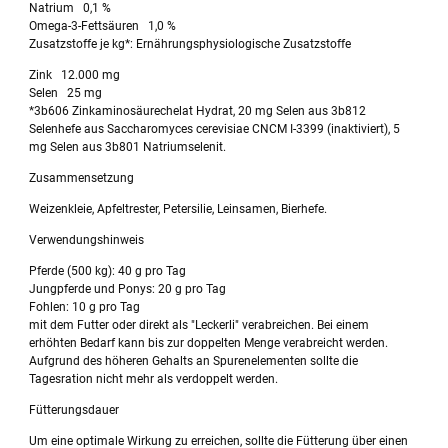
Natrium 0,1 %
Omega-3-Fettsäuren 1,0 %
Zusatzstoffe je kg*: Ernährungsphysiologische Zusatzstoffe
Zink 12.000 mg
Selen 25 mg
*3b606 Zinkaminosäurechelat Hydrat, 20 mg Selen aus 3b812
Selenhefe aus Saccharomyces cerevisiae CNCM I-3399 (inaktiviert), 5
mg Selen aus 3b801 Natriumselenit.
Zusammensetzung
Weizenkleie, Apfeltrester, Petersilie, Leinsamen, Bierhefe.
Verwendungshinweis
Pferde (500 kg): 40 g pro Tag
Jungpferde und Ponys: 20 g pro Tag
Fohlen: 10 g pro Tag
mit dem Futter oder direkt als "Leckerli" verabreichen. Bei einem
erhöhten Bedarf kann bis zur doppelten Menge verabreicht werden.
Aufgrund des höheren Gehalts an Spurenelementen sollte die
Tagesration nicht mehr als verdoppelt werden.
Fütterungsdauer
Um eine optimale Wirkung zu erreichen, sollte die Fütterung über einen