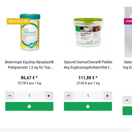
BESTSELLER
VOR
Boehringer Equitop Myoplast®
Saluvet DermaCheval® Pellets
Sele
Perlgranulat 1,5 kg für Top-
4kg Ergänzungsfuttermittel für
1kg Er
Muskelkraft bei Pferden
Pferde
86,67 €
*
111,80 €
*
57,78 € pro 1 kg
27,95 € pro 1 kg