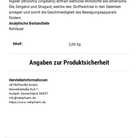
Ingwer (Rhizoma Zingiberis) enthält wertvolle Wirkstoffe wie ätherische
Öle, Gingerol und Shagaol, welche den Stoffwechsel in den Gelenken
anregen und somit die Geschmeidigkeit des Bewegungsapparats
fördern.
Analytische Bestandteile
Rohfaser
Inhalt:
2,00 kg
Angaben zur Produktsicherheit
Herstellerinformationen:
VETRIPHARM GmbH
Gewerbestraße Süd 7
Hurlach, Deutschland, 86857
info@vetripharm.de
https://www.vetripharm.de