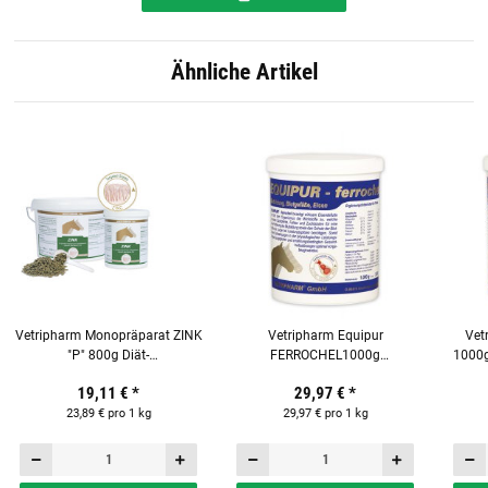
Ähnliche Artikel
Vetripharm Monopräparat ZINK
Vetripharm Equipur
Vet
"P" 800g Diät-
FERROCHEL1000g
1000g
Ergänzungsfuttermittel für
Ergänzungsfuttermittel für
19,11 €
*
29,97 €
*
Pferde
Pferde
23,89 € pro 1 kg
29,97 € pro 1 kg