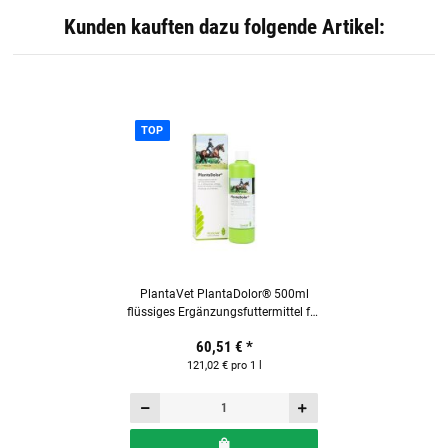
Kunden kauften dazu folgende Artikel:
TOP
PlantaVet PlantaDolor® 500ml
flüssiges Ergänzungsfuttermittel für
Pferde
60,51 €
*
121,02 € pro 1 l