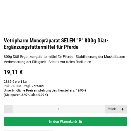
Vetripharm Monopräparat SELEN "P" 800g Diät-
Ergänzungsfuttermittel für Pferde
800g Diät-Ergänzungsfuttermittel für Pferde - Stabilisierung der Muskelfasern -
Verbesserung der Rittigkeit - Schutz vor freien Radikalen
19,11 €
23,89 € pro 1 kg
inkl. 7% USt. , zzgl.
Versand
Unverbindliche Preisempfehlung des Herstellers
:
19,90 €
(Sie sparen
3.97%
, also
0,79 €
)
Stück
In den Warenkorb