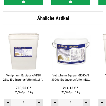
Ähnliche Artikel
Vetripharm Equipur AMINO
Vetripharm Equipur GLYKAN
25kg Ergänzungsfuttermittel für
3000g Ergänzungsfuttermittel
Pferde
für Pferde
Ergä
700,06 €
*
214,15 €
*
28,00 € pro 1 kg
71,38 € pro 1 kg