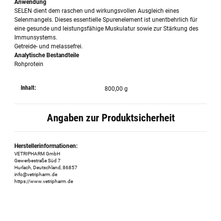
Anwendung
SELEN dient dem raschen und wirkungsvollen Ausgleich eines
Selenmangels. Dieses essentielle Spurenelement ist unentbehrlich für
eine gesunde und leistungsfähige Muskulatur sowie zur Stärkung des
Immunsystems.
Getreide- und melassefrei.
Analytische Bestandteile
Rohprotein
Inhalt:
800,00 g
Angaben zur Produktsicherheit
Herstellerinformationen:
VETRIPHARM GmbH
Gewerbestraße Süd 7
Hurlach, Deutschland, 86857
info@vetripharm.de
https://www.vetripharm.de