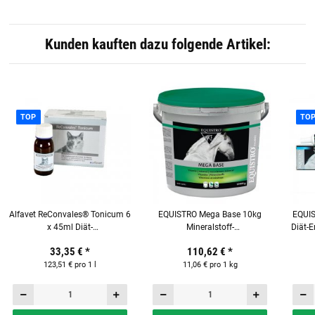
Kunden kauften dazu folgende Artikel:
TOP
TO
Alfavet ReConvales® Tonicum 6
EQUISTRO Mega Base 10kg
EQUIS
x 45ml Diät-
Mineralstoff-
Diät-E
Ergänzungsfuttermittel für
Ergänzungsfuttermittel für
33,35 €
*
110,62 €
*
Katzen
Pferde
123,51 € pro 1 l
11,06 € pro 1 kg