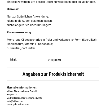
eingesetzt werden, um dessen Effekt zu verstärken oder zu verlängern.
Hinweise:
Nur zur äußerlichen Anwendung.
Nicht in die Augen gelangen lassen.
Nicht längere Zeit über 30°C lagern.
Zusammensetzung:
Mono- und Oligosaccharide in freier und verkapselter Form (Sperulites),
Linolensäure, Vitamin E, Chitosanid;
pH-neutral, parfümfrei.
Inhalt:
250,00 ml
Angaben zur Produktsicherheit
Herstellerinformationen:
Virbac Tierarzneimittel GmbH
Rögen 20
Bad Oldesloe, Deutschland, 23843
info@virbac.de
https://de.virbac.com