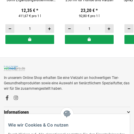
30ml Ergänzungsfuttermittel
250 ml für Hunde und Katzen
Spray
für Hunde
Hu
12,35 €
*
23,20 €
*
411,67 € pro 1 l
92,80 € pro 1 l
In unserem Online Shop erhalten Sie eine Vielzahl an hochwertigen Tier-
Gesundheitsprodukten sowie eine Auswahl an tierärztlichem Spezialfutter, das
wir für Sie zusammengestellt haben.
Informationen
Zahlungsmöglichkeiten
Wie wir Cookies & Co nutzen