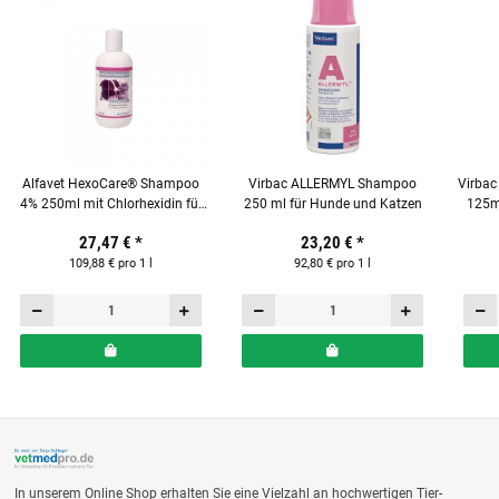
Alfavet HexoCare® Shampoo
Virbac ALLERMYL Shampoo
Virbac 
4% 250ml mit Chlorhexidin für
250 ml für Hunde und Katzen
125m
Hunde & Katzen
27,47 €
*
23,20 €
*
109,88 € pro 1 l
92,80 € pro 1 l
In unserem Online Shop erhalten Sie eine Vielzahl an hochwertigen Tier-