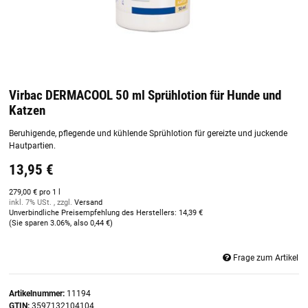
Virbac DERMACOOL 50 ml Sprühlotion für Hunde und
Katzen
Beruhigende, pflegende und kühlende Sprühlotion für gereizte und juckende
Hautpartien.
13,95 €
279,00 € pro 1 l
inkl. 7% USt. , zzgl.
Versand
Unverbindliche Preisempfehlung des Herstellers
:
14,39 €
(Sie sparen
3.06%
, also
0,44 €
)
Frage zum Artikel
Artikelnummer:
11194
GTIN:
3597132104104