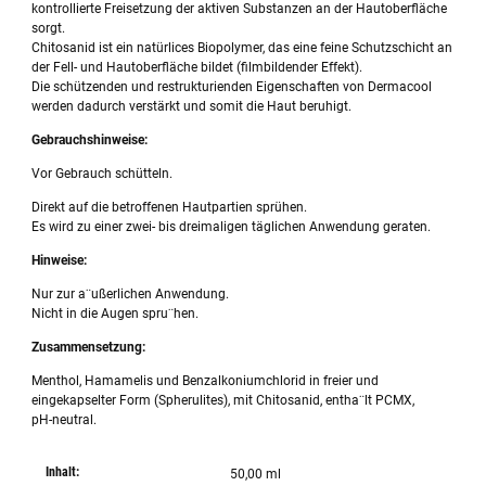
kontrollierte Freisetzung der aktiven Substanzen an der Hautoberfläche
sorgt.
Chitosanid ist ein natürlices Biopolymer, das eine feine Schutzschicht an
der Fell- und Hautoberfläche bildet (filmbildender Effekt).
Die schützenden und restrukturienden Eigenschaften von Dermacool
werden dadurch verstärkt und somit die Haut beruhigt.
Gebrauchshinweise:
Vor Gebrauch schütteln.
Direkt auf die betroffenen Hautpartien sprühen.
Es wird zu einer zwei- bis dreimaligen täglichen Anwendung geraten.
Hinweise:
Nur zur a¨ußerlichen Anwendung.
Nicht in die Augen spru¨hen.
Zusammensetzung:
Menthol, Hamamelis und Benzalkoniumchlorid in freier und
eingekapselter Form (Spherulites), mit Chitosanid, entha¨lt PCMX,
pH-neutral.
Inhalt:
50,00 ml