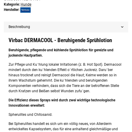
Kategorie:
Hunde
Hersteller:
Beschreibung
Virbac DERMACOOL - Beruhigende Sprühlotion
Beruhigende, pflegende und kühlende Sprühlotion für gereizte und
juckende Hautpartien.
Zur Pflege und Ku¨hlung lokaler Irritationen (z. B. Hot Spot). Dermacool
mindert durch den ku¨hlenden Effekt o¨rtlichen Juckreiz. Daru¨ber
hinaus trocknet und reinigt Dermacool die Haut; Keime werden so in
ihrem Wachstum gehemmt. Die ku¨hlenden und beruhigenden
Komponenten verhindern, dass sich die Tiere an der betroffenen Stelle
durch Kratzen und Beißen selbst Wunden zufu¨gen.
Die Effizienz dieses Sprays wird durch zwei wichtige technologische
Innovationen erweitert:
Spherulites und Chitosanid.
Bei Spherulites handelt es sich um ein völlig neues, von Allerderm
entwickeltes Kapselsystem, das für eine anhaltend gleichmäßige und