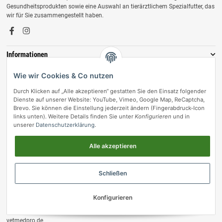
Gesundheitsprodukten sowie eine Auswahl an tierärztlichem Spezialfutter, das
wir für Sie zusammengestellt haben.
Informationen
Zahlungsmöglichkeiten
Wie wir Cookies & Co nutzen
Durch Klicken auf „Alle akzeptieren“ gestatten Sie den Einsatz folgender
Dienste auf unserer Website: YouTube, Vimeo, Google Map, ReCaptcha,
Brevo. Sie können die Einstellung jederzeit ändern (Fingerabdruck-Icon
links unten). Weitere Details finden Sie unter
Konfigurieren
und in
unserer
Datenschutzerklärung
.
Alle akzeptieren
Vertrag widerrufen
Schließen
© vetmedpro.de
• * Alle Preise inkl. gesetzlicher USt., zzgl.
Versand
.
Konfigurieren
Umsetzung durch Themeart
• Powered by
JTL-Shop
vetmedpro.de