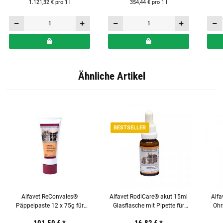
1.121,32 € pro 1 l
354,44 € pro 1 l
Ähnliche Artikel
BESTSELLER
Alfavet ReConvales®
Alfavet RodiCare® akut 15ml
Alf
Päppelpaste 12 x 75g für
Glasflasche mit Pipette für
Ohr
Katzen und Hunde
Nager