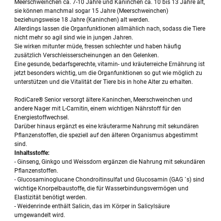
Meerschweinchen ca. 7-10 Jahre und Kaninchen ca. 10 bis 13 Jahre alt,
sie können manchmal sogar 15 Jahre (Meerschweinchen)
beziehungsweise 18 Jahre (Kaninchen) alt werden.
Allerdings lassen die Organfunktionen allmählich nach, sodass die Tiere
nicht mehr so agil sind wie in jungen Jahren.
Sie wirken mitunter müde, fressen schlechter und haben häufig
zusätzlich Verschleisserscheinungen an den Gelenken.
Eine gesunde, bedarfsgerechte, vitamin- und kräuterreiche Ernährung ist
jetzt besonders wichtig, um die Organfunktionen so gut wie möglich zu
unterstützen und die Vitalität der Tiere bis in hohe Alter zu erhalten.
RodiCare® Senior versorgt ältere Kaninchen, Meerschweinchen und
andere Nager mit L-Carnitin, einem wichtigen Nährstoff für den
Energiestoffwechsel.
Darüber hinaus ergänzt es eine kräuterarme Nahrung mit sekundären
Pflanzenstoffen, die speziell auf den älteren Organismus abgestimmt
sind.
Inhaltsstoffe:
- Ginseng, Ginkgo und Weissdorn ergänzen die Nahrung mit sekundären
Pflanzenstoffen.
- Glucosaminoglucane Chondroitinsulfat und Glucosamin (GAG ´s) sind
wichtige Knorpelbaustoffe, die für Wasserbindungsvermögen und
Elastizität benötigt werden.
- Weidenrinde enthält Salicin, das im Körper in Salicylsäure
umgewandelt wird.