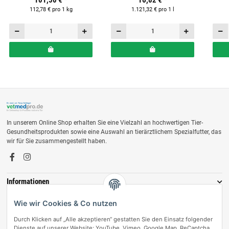
101,50 €
*
16,82 €
*
112,78 € pro 1 kg
1.121,32 € pro 1 l
In unserem Online Shop erhalten Sie eine Vielzahl an hochwertigen Tier-
Gesundheitsprodukten sowie eine Auswahl an tierärztlichem Spezialfutter, das
wir für Sie zusammengestellt haben.
Informationen
Zahlungsmöglichkeiten
Wie wir Cookies & Co nutzen
Durch Klicken auf „Alle akzeptieren“ gestatten Sie den Einsatz folgender
Dienste auf unserer Website: YouTube, Vimeo, Google Map, ReCaptcha,