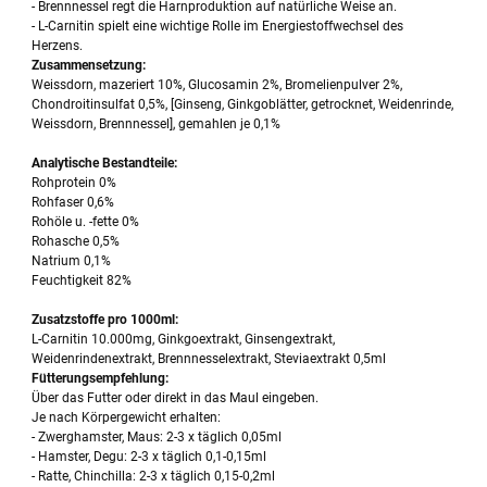
- Brennnessel regt die Harnproduktion auf natürliche Weise an.
- L-Carnitin spielt eine wichtige Rolle im Energiestoffwechsel des
Herzens.
Zusammensetzung:
Weissdorn, mazeriert 10%, Glucosamin 2%, Bromelienpulver 2%,
Chondroitinsulfat 0,5%, [Ginseng, Ginkgoblätter, getrocknet, Weidenrinde,
Weissdorn, Brennnessel], gemahlen je 0,1%
Analytische Bestandteile:
Rohprotein 0%
Rohfaser 0,6%
Rohöle u. -fette 0%
Rohasche 0,5%
Natrium 0,1%
Feuchtigkeit 82%
Zusatzstoffe pro 1000ml:
L-Carnitin 10.000mg, Ginkgoextrakt, Ginsengextrakt,
Weidenrindenextrakt, Brennnesselextrakt, Steviaextrakt 0,5ml
Fütterungsempfehlung:
Über das Futter oder direkt in das Maul eingeben.
Je nach Körpergewicht erhalten:
- Zwerghamster, Maus: 2-3 x täglich 0,05ml
- Hamster, Degu: 2-3 x täglich 0,1-0,15ml
- Ratte, Chinchilla: 2-3 x täglich 0,15-0,2ml