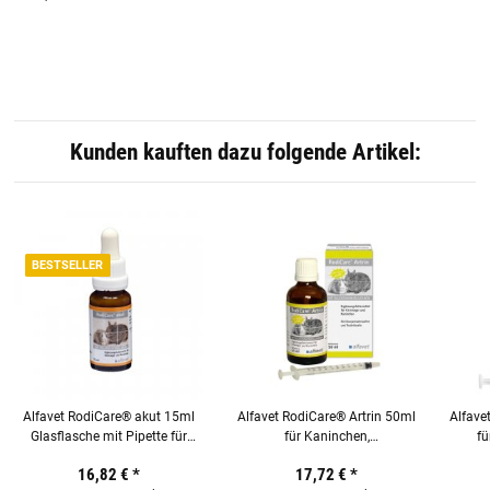
Kunden kauften dazu folgende Artikel:
BESTSELLER
Alfavet RodiCare® akut 15ml
Alfavet RodiCare® Artrin 50ml
Alfav
Glasflasche mit Pipette für
für Kaninchen,
fü
Nager
Meerschweinchen & Kleinnager
16,82 €
*
17,72 €
*