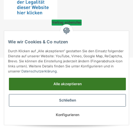
Vertrag widerrufen
© vetmedpro.de
• * Alle Preise inkl. gesetzlicher USt., zzgl.
Versand
.
Wie wir Cookies & Co nutzen
Umsetzung durch Themeart
• Powered by
JTL-Shop
Durch Klicken auf „Alle akzeptieren“ gestatten Sie den Einsatz folgender
vetmedpro.de
Dienste auf unserer Website: YouTube, Vimeo, Google Map, ReCaptcha,
Brevo. Sie können die Einstellung jederzeit ändern (Fingerabdruck-Icon
links unten). Weitere Details finden Sie unter
Konfigurieren
und in
unserer
Datenschutzerklärung
.
Alle akzeptieren
Schließen
Konfigurieren