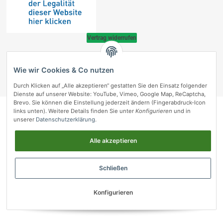
Vertrag widerrufen
© vetmedpro.de
• * Alle Preise inkl. gesetzlicher USt., zzgl.
Versand
.
Wie wir Cookies & Co nutzen
Umsetzung durch Themeart
• Powered by
JTL-Shop
Durch Klicken auf „Alle akzeptieren“ gestatten Sie den Einsatz folgender
vetmedpro.de
Dienste auf unserer Website: YouTube, Vimeo, Google Map, ReCaptcha,
Brevo. Sie können die Einstellung jederzeit ändern (Fingerabdruck-Icon
links unten). Weitere Details finden Sie unter
Konfigurieren
und in
unserer
Datenschutzerklärung
.
Alle akzeptieren
Schließen
Konfigurieren