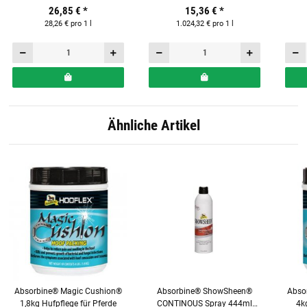
26,85 €
*
15,36 €
*
28,26 € pro 1 l
1.024,32 € pro 1 l
Ähnliche Artikel
Absorbine® Magic Cushion®
Absorbine® ShowSheen®
Abso
1,8kg Hufpflege für Pferde
CONTINOUS Spray 444ml
4kg