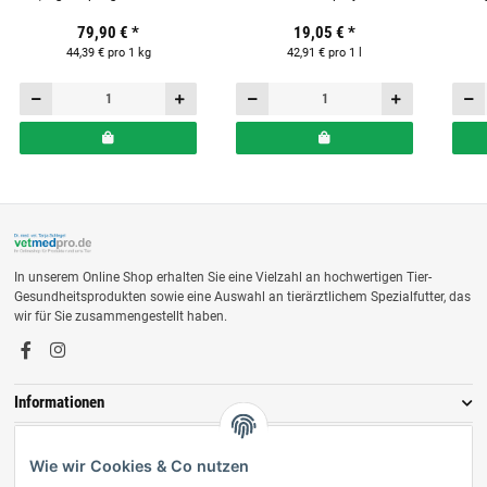
Fellglanz & Langhaarpflege für
79,90 €
*
19,05 €
*
Pferde
44,39 € pro 1 kg
42,91 € pro 1 l
In unserem Online Shop erhalten Sie eine Vielzahl an hochwertigen Tier-
Gesundheitsprodukten sowie eine Auswahl an tierärztlichem Spezialfutter, das
wir für Sie zusammengestellt haben.
Informationen
Zahlungsmöglichkeiten
Wie wir Cookies & Co nutzen