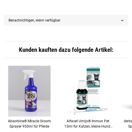
Benachrichtigen, wenn verfügbar
Kunden kauften dazu folgende Artikel:
Absorbine® Miracle Groom
Alfavet Umijo® Immun Pet
derb
Sprayer 950ml für Pferde
15ml für Katzen, kleine Hunde
Sp
und Heimtiere