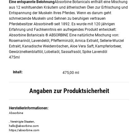
Eine entspannte Belohnung
Absorbine Botanicals enthält eine Mischung
aus 12 wohltuenden Kräutern und ätherischen Ölen zur Erfrischung und
Entspannung der Muskeln Ihres Pferdes. Wenn es darum geht
schmerzende Muskeln und Sehnen zu beruhigen vertrauen
Pferdebesitzer Absorbine® seit 1892. Es wurde mit 120 jährigen
Erfahrung und Fachkenntnis ein aufregendes Produkt entwickelt:
Absorbine Botanicals ® ABSORBINE Eine natürliche Mischung von:
Rosemarinöl, Lavendelöl, Pfefferminzöl, Arnica Extrakt, Sellerie-Wurzel
Extrakt, Kanadische Weidenröschen, Aloe Vera Saft, Kampferlorbeer,
Gewürznelkenblattöl, Lobeliaöl, Sassafrasöl, Spike Lavendöl
475ml
Inhalt:
475,00 ml
Angaben zur Produktsicherheit
Herstellerinformationen:
Absorbine
, Vereinigte Staaten,
hello@absorbine.com
https://absorbine.com