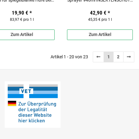
 für spiegelblanke Hufe beim
Sprayer 946ml INSEKTENSCHUTZ
Pferd
für Pferde
19,90 €
*
42,90 €
*
83,97 € pro 1 l
45,35 € pro 1 l
Zum Artikel
Zum Artikel
Artikel 1 - 20 von 23
1
2