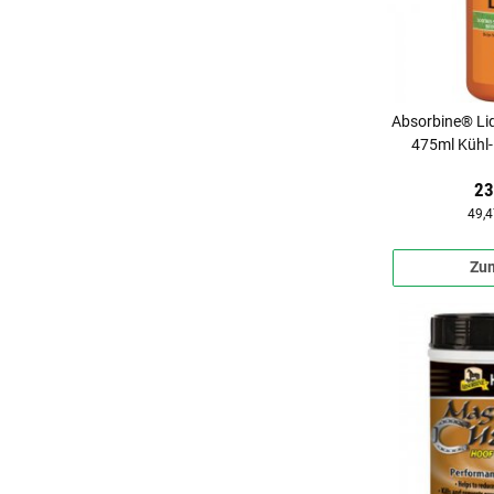
Absorbine® L
475ml Kühl-
23
49,4
Zum