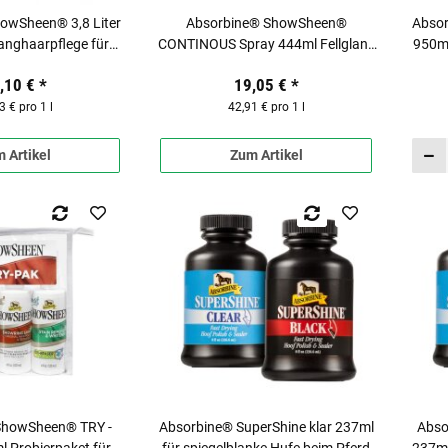
owSheen® 3,8 Liter
Absorbine® ShowSheen®
Abso
Langhaarpflege für
CONTINOUS Spray 444ml Fellglanz
950ml
Pferde
& Langhaarpflege für Pferde
,10 €
*
19,05 €
*
3 € pro 1 l
42,91 € pro 1 l
 Artikel
Zum Artikel
ShowSheen® TRY -
Absorbine® SuperShine klar 237ml
Abso