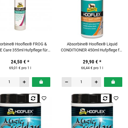
orbine® Hooflex® FROG &
Absorbine® Hooflex® Liquid
E Care 355ml Hufpflege für
CONDITIONER 450ml Hufpflege für
Pferde
Pferde
24,50 €
*
29,90 €
*
69,01 € pro 1 l
66,44 € pro 1 l