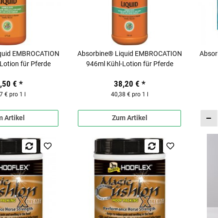
iquid EMBROCATION
Absorbine® Liquid EMBROCATION
Absor
Lotion für Pferde
946ml Kühl-Lotion für Pferde
,50 €
*
38,20 €
*
7 € pro 1 l
40,38 € pro 1 l
 Artikel
Zum Artikel