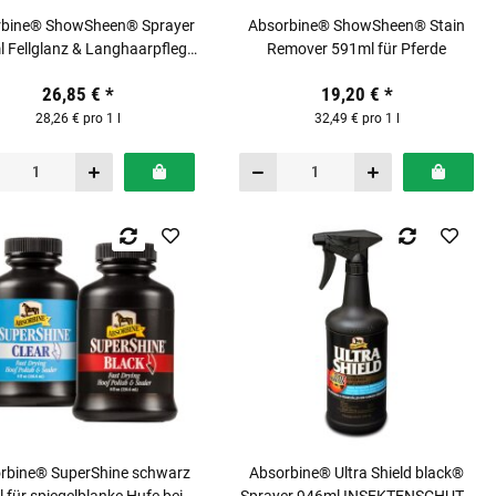
rbine® ShowSheen® Sprayer
Absorbine® ShowSheen® Stain
 Fellglanz & Langhaarpflege
Remover 591ml für Pferde
für Pferde
26,85 €
*
19,20 €
*
28,26 € pro 1 l
32,49 € pro 1 l
rbine® SuperShine schwarz
Absorbine® Ultra Shield black®