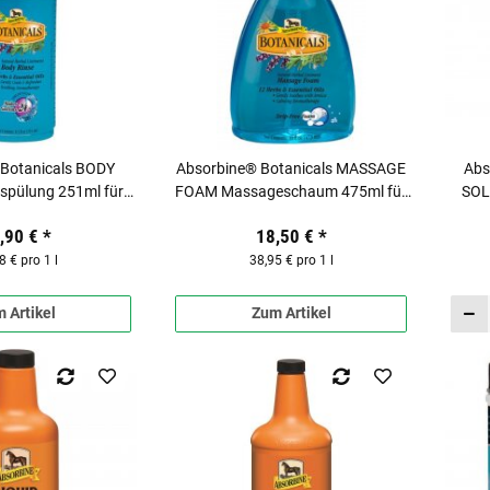
Botanicals BODY
Absorbine® Botanicals MASSAGE
Abs
spülung 251ml für
FOAM Massageschaum 475ml für
SOL
Pferde
Pferde
,90 €
*
18,50 €
*
8 € pro 1 l
38,95 € pro 1 l
 Artikel
Zum Artikel