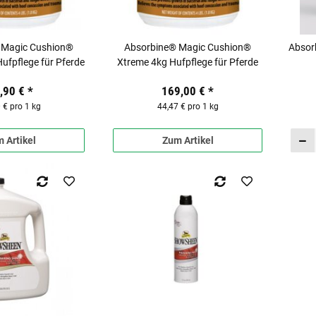
 Magic Cushion®
Absorbine® Magic Cushion®
Absor
ufpflege für Pferde
Xtreme 4kg Hufpflege für Pferde
,90 €
*
169,00 €
*
 € pro 1 kg
44,47 € pro 1 kg
 Artikel
Zum Artikel