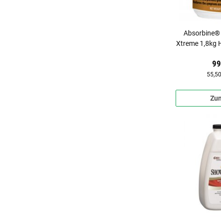
Absorbine®
Xtreme 1,8kg H
99
55,50
Zum