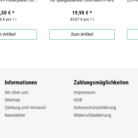
l Probierpaket für
für spiegelblanke Hufe beim Pferd
237ml
Pferde
,50 €
*
19,90 €
*
6 € pro 1 l
83,97 € pro 1 l
 Artikel
Zum Artikel
Informationen
Zahlungsmöglichkeiten
Wir über uns
Impressum
Sitemap
AGB
Zahlung und Versand
Datenschutzerklärung
Newsletter
Widerrufsbelehrung