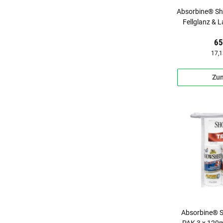
Absorbine® Sh
Fellglanz & 
65
17,1
Zum
Absorbine® 