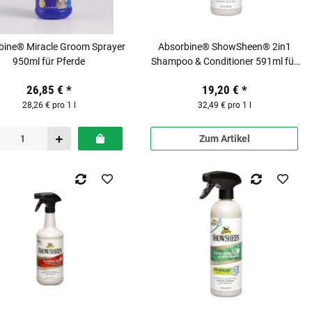
bine® Miracle Groom Sprayer
Absorbine® ShowSheen® 2in1
950ml für Pferde
Shampoo & Conditioner 591ml für
Pferde
26,85 €
*
19,20 €
*
28,26 € pro 1 l
32,49 € pro 1 l
Zum Artikel