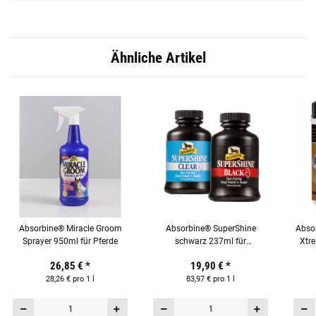
Ähnliche Artikel
Absorbine® Miracle Groom
Absorbine® SuperShine
Abso
Sprayer 950ml für Pferde
schwarz 237ml für
Xtre
spiegelblanke Hufe beim Pferd
26,85 €
*
19,90 €
*
28,26 € pro 1 l
83,97 € pro 1 l